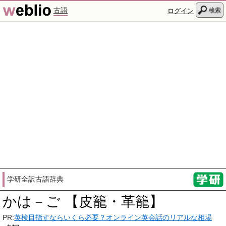
古語
検索
ログイン
学研全訳古語辞典
かは－ご 【皮籠・革籠】
PR:
英検目指すならいくら必要？オンライン英会話のリアルな相場