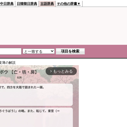
中日辞典
日韓韓日辞典
古語辞典
その他の辞書▼
皮薄
の解説
もっとみる
arrow_forward_ios