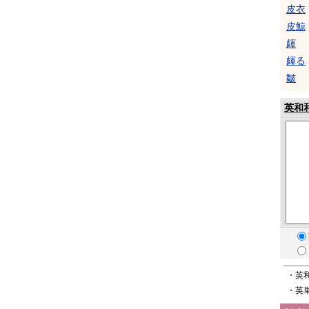
皮衣
皮鯨
皹
皹る
皺
英和
・英
・英