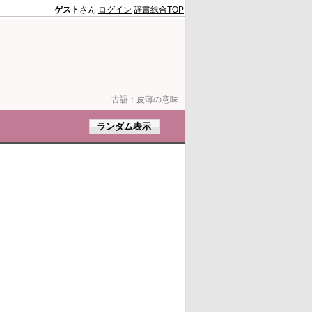
ゲスト
さん
ログイン
辞書総合TOP
古語：
皮薄の意味