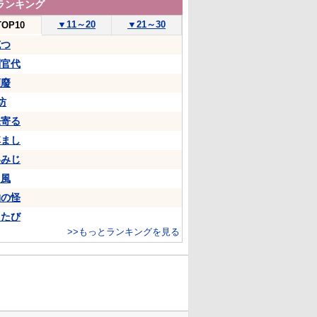
ランキング
▼
11～20
▼
21～30
TOP10
克つ
判官代
頽廢
坊
来寄る
悼まし
いみじ
山風
物の怪
ちたび
>>もっとランキングを見る