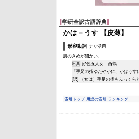
学研全訳古語辞典
かは－うす 【皮薄】
形容動詞
ナリ活用
肌のきめが細かい。
好色五人女 西鶴
出典
「手足の指ゆたやかに、かはうす
[訳]
（女は）手足の指もふっくら
索引トップ
用語の索引
ランキング