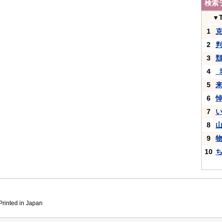
検索
▼
1
2
3
4
_
5
6
7
8
9
10
inted in Japan