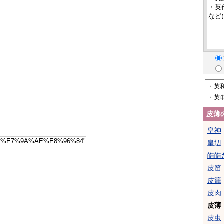
・英
・英
皮薄
皇神
皇辺
皓皓
皮笛
皮籠
皮肉
皮薄
皮虫