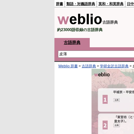
辞書
類語・対義語辞典
英和・和英辞典
日中
古語辞典
約23000語収録の古語辞典
古語辞典
Weblio 辞書
>
古語辞典
>
学研全訳古語辞典
>