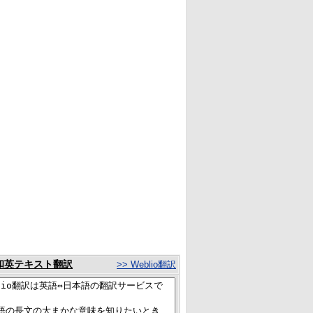
和英テキスト翻訳
>> Weblio翻訳