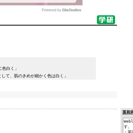
Powered by 
GliaStudios
Mute
に色白く」
として、肌のきめが細かく色は白く」
英和