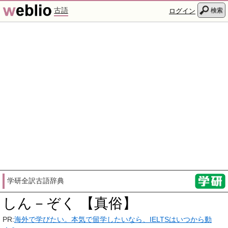
古語
検索
ログイン
学研全訳古語辞典
しん－ぞく 【真俗】
PR:
海外で学びたい。本気で留学したいなら、IELTSはいつから動