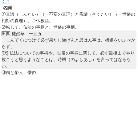
く？
名詞
①
真諦（しんたい）（＝不変の真理）と俗諦（ぞくたい）（＝世俗の
相対の真理）。◇仏教語。
②
転じて、仏法の事柄と、世俗の事柄。
徒然草 一五五
出典
「しんぞくにつけて必ず果たし遂げんと思はん事は、機嫌をいふべか
らず」
[訳]
仏法についての事柄や、世俗の事柄に関して、必ず最後までやり
抜こうと思うようなことは、時機（のよしあし）を言ってはならな
い。
③
僧と俗人。僧俗。