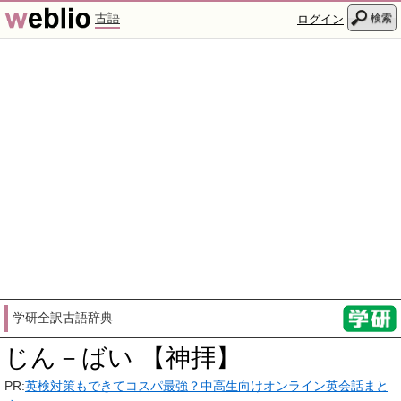
古語
検索
ログイン
学研全訳古語辞典
じん－ばい 【神拝】
PR:
英検対策もできてコスパ最強？中高生向けオンライン英会話まと