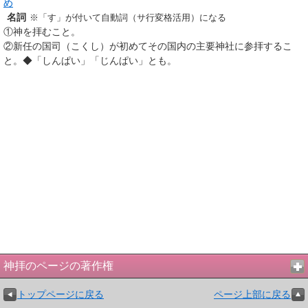
め
名詞
※「す」が付いて自動詞（サ行変格活用）になる
①
神を拝むこと。
②
新任の国司（こくし）が初めてその国内の主要神社に参拝するこ
と。◆「しんぱい」「じんぱい」とも。
神拝のページの著作権
トップページに戻る
ページ上部に戻る