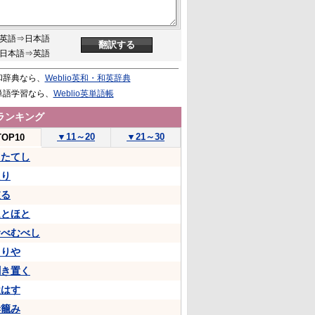
英語⇒日本語
日本語⇒英語
和辞典なら、
Weblio英和・和英辞典
単語学習なら、
Weblio英単語帳
ランキング
▼
11～20
▼
21～30
TOP10
うたてし
たり
依る
ほとほと
むべむべし
くりや
聞き置く
遣はす
妻籠み