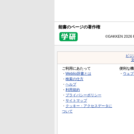
能書のページの著作権
©GAKKEN 2026 Pr
ビジ
ご利用にあたって
便利な機
・
Weblio辞書とは
・
ウェブ
・
検索の仕方
・
ヘルプ
・
利用規約
・
プライバシーポリシー
・
サイトマップ
・
クッキー・アクセスデータに
ついて