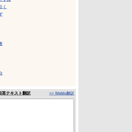
引く
ず
者
台
和英テキスト翻訳
>> Weblio翻訳