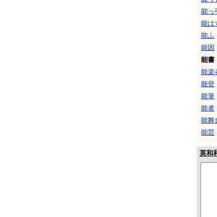
能っ
能は
能ふ
能因
能書
能楽
能登
能筆
能者
能舞
能芸
英和