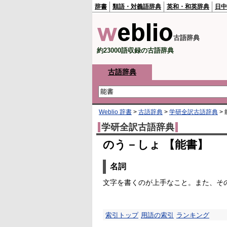
辞書
類語・対義語辞典
英和・和英辞典
日中
古語辞典
約23000語収録の古語辞典
古語辞典
Weblio 辞書
>
古語辞典
>
学研全訳古語辞典
>
学研全訳古語辞典
のう－しょ 【能書】
名詞
文字を書くのが上手なこと。また、そ
索引トップ
用語の索引
ランキング