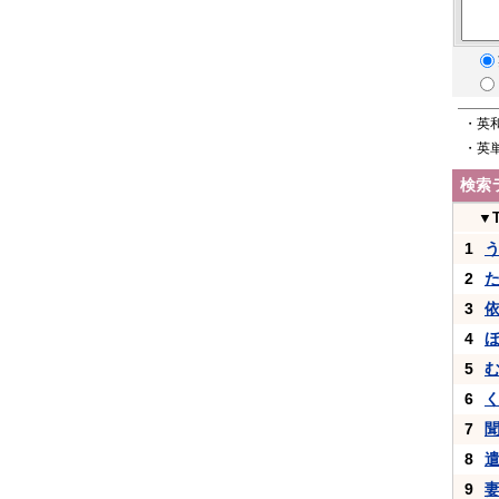
・英
・英
検索
▼
1
2
3
4
5
6
7
8
9