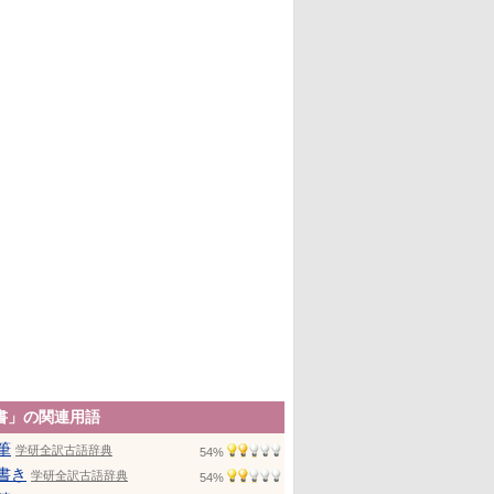
書」の関連用語
筆
学研全訳古語辞典
54%
書き
学研全訳古語辞典
54%