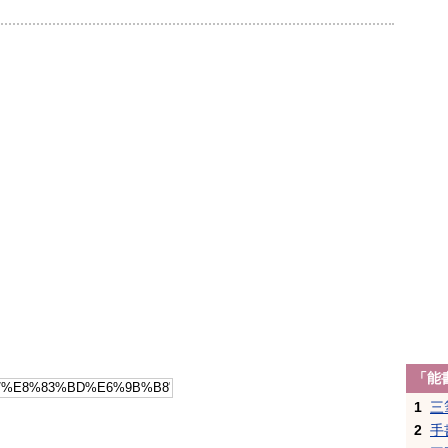
「能
1
三
2
手