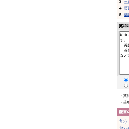
3
三
4
藤
5
藤
英和
・英
・英
能書
能う
能う