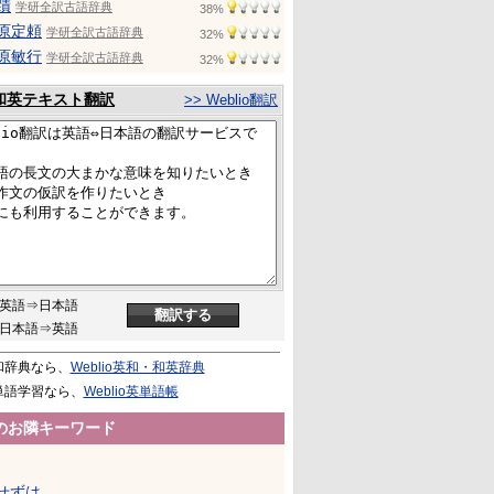
蹟
学研全訳古語辞典
38%
原定頼
学研全訳古語辞典
32%
原敏行
学研全訳古語辞典
32%
和英テキスト翻訳
>> Weblio翻訳
英語⇒日本語
日本語⇒英語
和辞典なら、
Weblio英和・和英辞典
単語学習なら、
Weblio英単語帳
のお隣キーワード
せずは