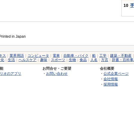
10
inted in Japan
ネス
｜
業界用語
｜
コンピュータ
｜
電車
｜
自動車・バイク
｜
船
｜
工学
｜
建築・不動産
文化
｜
生活
｜
ヘルスケア
｜
趣味
｜
スポーツ
｜
生物
｜
食品
｜
人名
｜
方言
｜
辞書・百科事
能
お問合せ・ご要望
会社概要
リオのアプリ
・
お問い合わせ
・
公式企業ページ
・
会社情報
・
採用情報