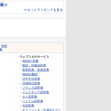
手延べ
>>もっとランキングを見る
｜
学問
典
ウェブリオのサービス
・
Weblio 辞書
・
類語・対義語辞典
・
英和辞典・和英辞典
・
Weblio翻訳
・
日中中日辞典
・
日韓韓日辞典
・
フランス語辞典
・
インドネシア語辞典
・
タイ語辞典
・
ベトナム語辞典
・
古語辞典
・
キャリジェネ～生成AIスクー