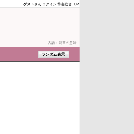
ゲスト
さん
ログイン
辞書総合TOP
古語：
能書の意味