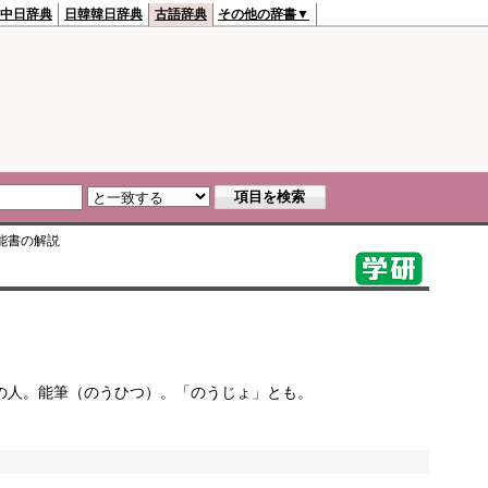
中日辞典
日韓韓日辞典
古語辞典
その他の辞書▼
能書
の解説
の人。能筆（のうひつ）。「のうじょ」とも。