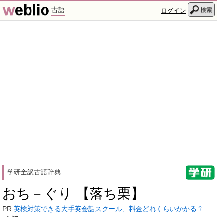
古語
検索
ログイン
学研全訳古語辞典
おち－ぐり 【落ち栗】
PR:
英検対策できる大手英会話スクール、料金どれくらいかかる？