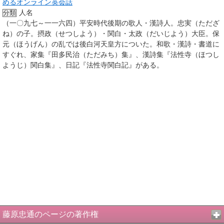
めるオンライン英会話
人名
分類
（一〇九七～一一六四）平安時代後期の歌人・漢詩人。忠実（ただざ
ね）の子。摂政（せつしよう）・関白・太政（だいじよう）大臣。保
元（ほうげん）の乱では後白河天皇方についた。和歌・漢詩・書道に
すぐれ、家集『田多民治（ただみち）集』、漢詩集『法性寺（ほつし
ようじ）関白集』、日記『法性寺関白記』がある。
藤原忠通のページの著作権