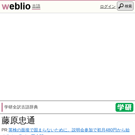
古語
検索
ログイン
学研全訳古語辞典
藤原忠通
PR:
英検の面接で固まらないために。説明会参加で初月480円から始