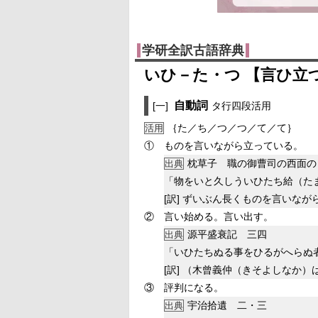
学研全訳古語辞典
いひ－た・つ 【言ひ立
自動詞
[一]
タ行四段活用
｛た／ち／つ／つ／て／て｝
活用
①
ものを言いながら立っている。
枕草子 職の御曹司の西面の
出典
「物をいと久しういひたち給（た
[訳]
ずいぶん長くものを言いなが
②
言い始める。言い出す。
源平盛衰記 三四
出典
「いひたちぬる事をひるがへらぬ
[訳]
（木曾義仲（きそよしなか）
③
評判になる。
宇治拾遺 二・三
出典