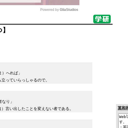
Powered by 
GliaStudios
Mute
つ】
ま）へれば」
ら立っていらっしゃるので。
者なり」
英和
は）言い出したことを変えない者である。