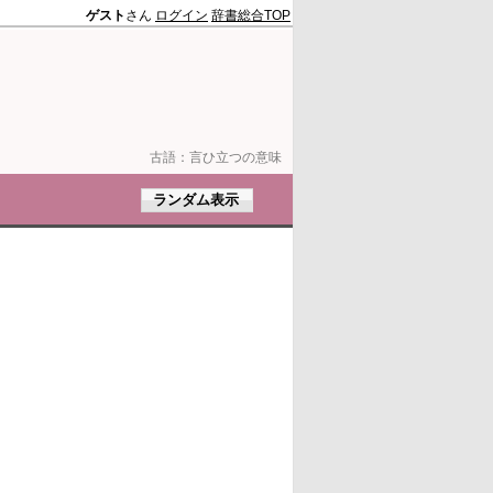
ゲスト
さん
ログイン
辞書総合TOP
古語：
言ひ立つの意味