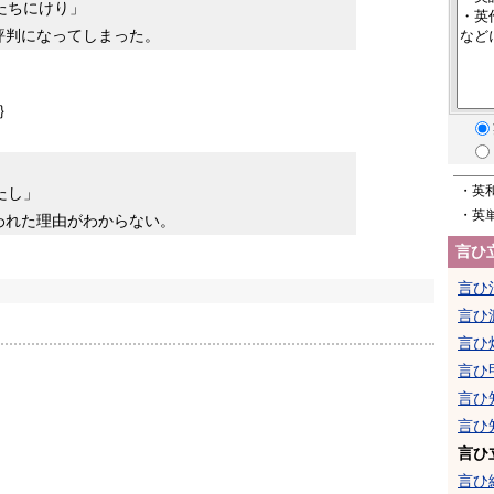
たちにけり」
評判になってしまった。
｝
・英
たし」
・英
われた理由がわからない。
言ひ
言ひ
言ひ
言ひ
言ひ
言ひ
言ひ
言ひ
言ひ