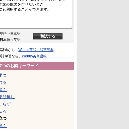
英語⇒日本語
日本語⇒英語
和辞典なら、
Weblio英和・和英辞典
単語学習なら、
Weblio英単語帳
立つのお隣キーワード
消つ
渡る
煩ふ
甲斐無し
知らず
知る
立つ
紛ふ