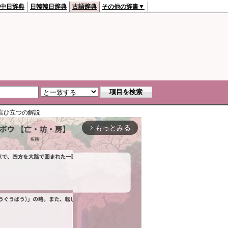
中日辞典
日韓韓日辞典
古語辞典
その他の辞書▼
言ひ立つ
の解説
もっとみる
arrow_forward_ios