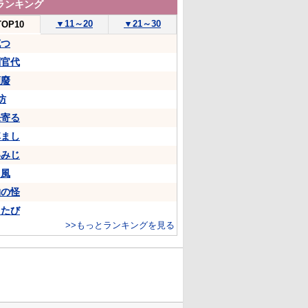
ランキング
▼
11～20
▼
21～30
TOP10
克つ
判官代
頽廢
坊
来寄る
悼まし
いみじ
山風
物の怪
ちたび
>>もっとランキングを見る