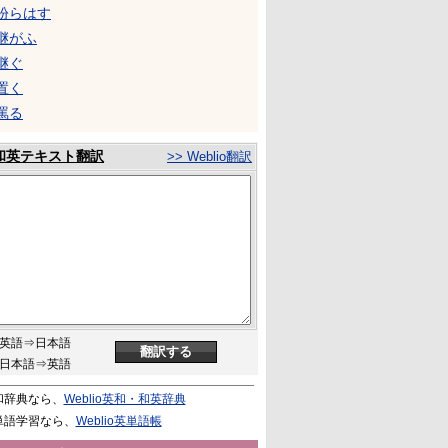
紛らはす
継がふ
継ぐ
置く
罵る
和英テキスト翻訳
>> Weblio翻訳
英語⇒日本語
日本語⇒英語
和辞典なら、
Weblio英和・和英辞典
単語学習なら、
Weblio英単語帳