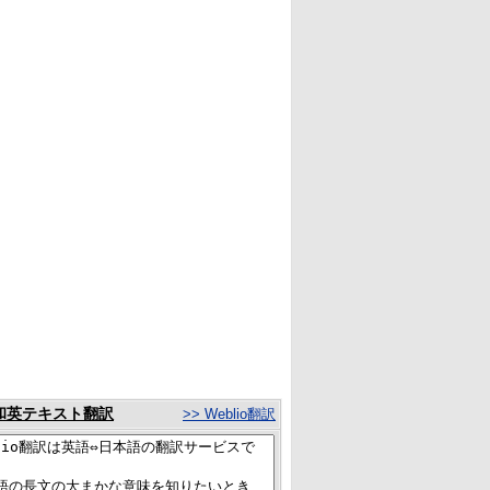
和英テキスト翻訳
>> Weblio翻訳