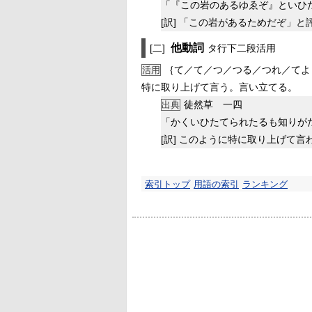
「『この岩のあるゆゑぞ』といひ
[訳]
「この岩があるためだぞ」と
他動詞
[二]
タ行下二段活用
｛て／て／つ／つる／つれ／てよ
活用
特に取り上げて言う。言い立てる。
徒然草 一四
出典
「かくいひたてられたるも知りが
[訳]
このように特に取り上げて言
索引トップ
用語の索引
ランキング