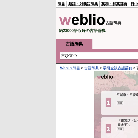
辞書
類語・対義語辞典
英和・和英辞典
日中
古語辞典
約23000語収録の古語辞典
古語辞典
Weblio 辞書
>
古語辞典
>
学研全訳古語辞典
>