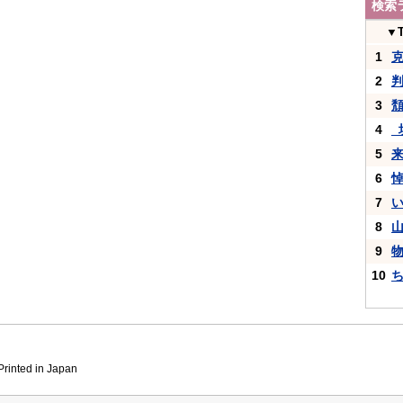
検索
▼
1
2
3
4
_
5
6
7
8
9
10
inted in Japan