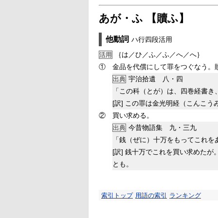
あが・ふ 【贖ふ】
他動詞
ハ行四段活用
｛は／ひ／ふ／ふ／へ／へ｝
活用
①
金品を代償にして罪をつぐなう。
宇治拾遺 八・四
出典
「この科（とが）は、四巻経書き
[訳]
この罪は金光明経（こんこう
②
買い求める。
今昔物語集 九・三九
出典
「銭（ぜに）十万をもってこれを
[訳]
銭十万でこれを買い求めたが
とも。
索引トップ
用語の索引
ランキング