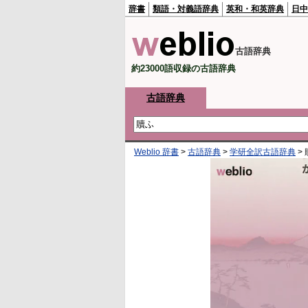
辞書
類語・対義語辞典
英和・和英辞典
日中
古語辞典
約23000語収録の古語辞典
古語辞典
Weblio 辞書
>
古語辞典
>
学研全訳古語辞典
>