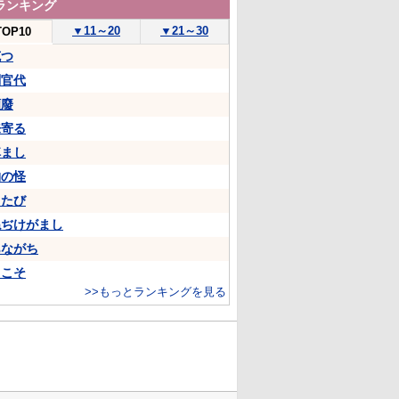
ランキング
▼
11～20
▼
21～30
TOP10
克つ
判官代
頽廢
来寄る
悼まし
物の怪
ちたび
ねぢけがまし
あながち
…こそ
>>もっとランキングを見る