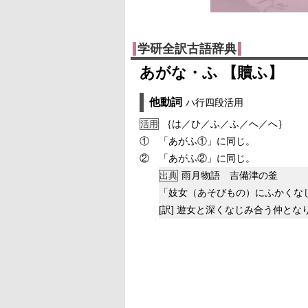
学研全訳古語辞典
あがな・ふ 【贖ふ】
他動詞
ハ行四段活用
｛は／ひ／ふ／ふ／へ／へ｝
活用
①
「あがふ
①
」に同じ。
②
「あがふ
②
」に同じ。
雨月物語 吉備津の釜
出典
「妓女（あそびもの）にふかくな
[訳]
遊女と深くなじみ合う仲とな