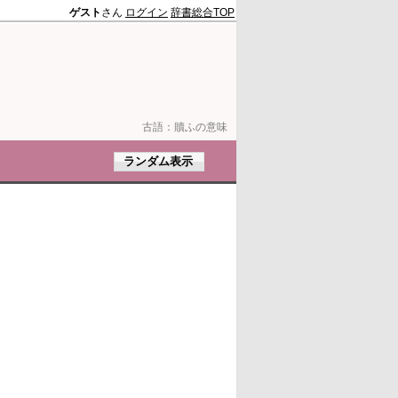
ゲスト
さん
ログイン
辞書総合TOP
古語：
贖ふの意味