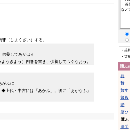
贖罪（しよくざい）する。
・英
、供養してあがはん」
・英
みようきよう）四巻を書き、供養してつぐなおう。
贖ふ
賽
贄
あがふに」
贄す
。◆上代・中古には「あかふ」。後に「あがなふ」
贄殿
贈
贖ひ
贖ふ
贖労