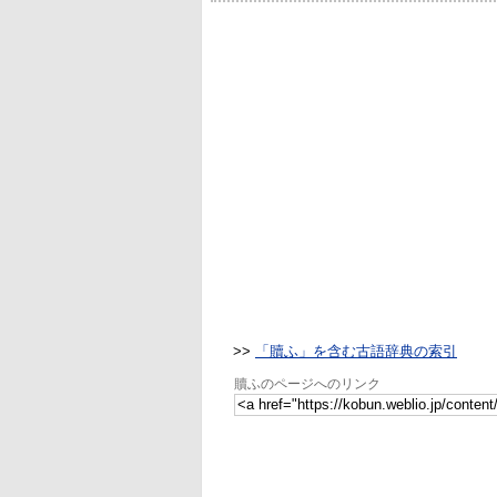
>>
「贖ふ」を含む古語辞典の索引
贖ふのページへのリンク