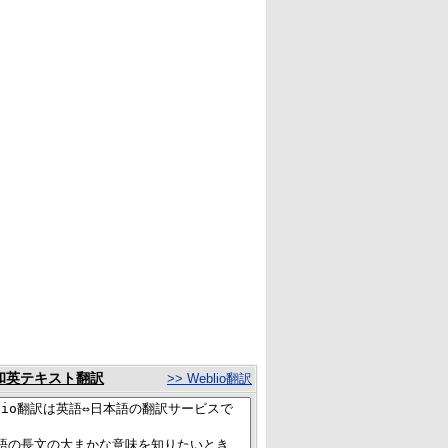
和英テキスト翻訳
>> Weblio翻訳