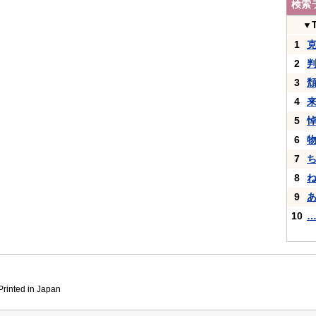
検索
▼
1
2
3
4
5
6
7
8
9
10
inted in Japan