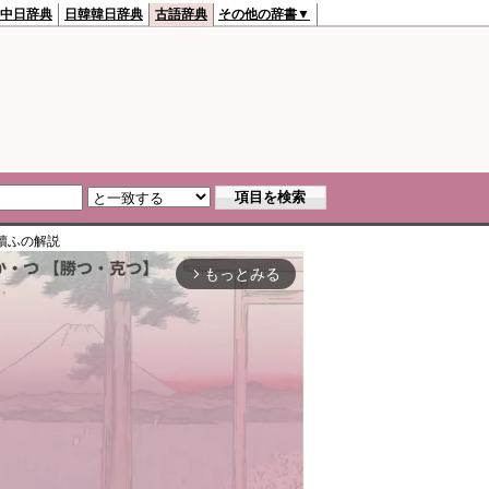
中日辞典
日韓韓日辞典
古語辞典
その他の辞書▼
贖ふ
の解説
もっとみる
arrow_forward_ios