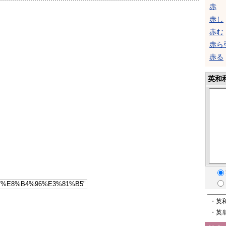
赤
赤し
赤む
赤ら
赤る
英和
・英
・英