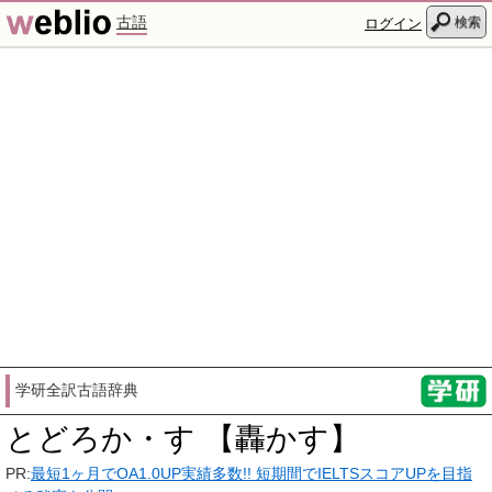
古語
検索
ログイン
学研全訳古語辞典
とどろか・す 【轟かす】
PR:
最短1ヶ月でOA1.0UP実績多数!! 短期間でIELTSスコアUPを目指