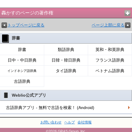
轟かすのページの著作権
トップページに戻る
ページ上部に戻る
辞書
辞書
類語辞典
英和・和英辞典
日中・中日辞典
日韓・韓日辞典
フランス語辞典
タイ語辞典
ベトナム語辞典
インドネシア語辞典
古語辞典
Weblio公式アプリ
古語辞典アプリ - 無料で古語を検索！ (Android)
お問い合わせ
ヘルプ
会社情報
©2026 GRAS Group, Inc.