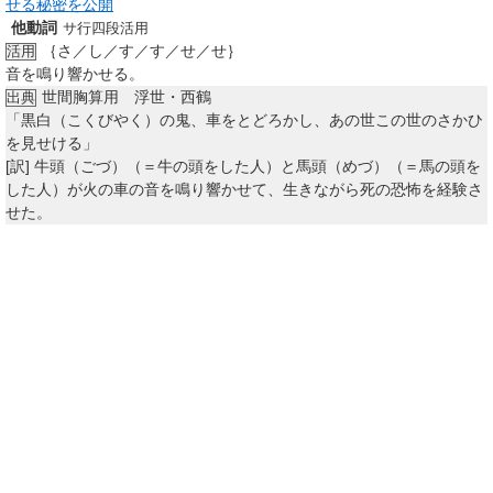
せる秘密を公開
他動詞
サ行四段活用
｛さ／し／す／す／せ／せ｝
活用
音を鳴り響かせる。
世間胸算用 浮世・西鶴
出典
「黒白（こくびやく）の鬼、車をとどろかし、あの世この世のさかひ
を見せける」
[訳]
牛頭（ごづ）（＝牛の頭をした人）と馬頭（めづ）（＝馬の頭を
した人）が火の車の音を鳴り響かせて、生きながら死の恐怖を経験さ
せた。