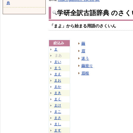
典
学研全訳古語辞典 のさく
「まよ」から始まる用語のさくいん
絞込み
繭
ま
眉
まあ
迷う
まい
繭籠り
まう
眉根
まえ
まお
まか
まき
まく
まけ
まこ
まさ
まし
ます