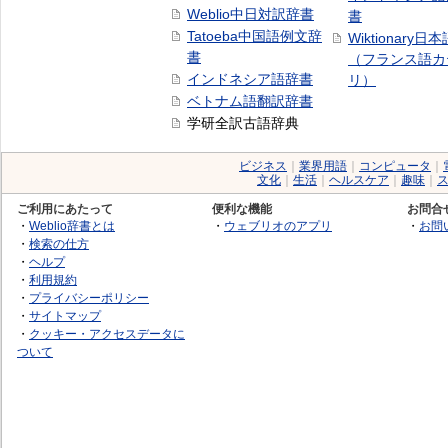
Weblio中日対訳辞書
書
Tatoeba中国語例文辞
Wiktionary日
書
（フランス語カ
インドネシア語辞書
リ）
ベトナム語翻訳辞書
学研全訳古語辞典
ビジネス
｜
業界用語
｜
コンピュータ
｜
文化
｜
生活
｜
ヘルスケア
｜
趣味
｜
ご利用にあたって
便利な機能
お問合
・
Weblio辞書とは
・
ウェブリオのアプリ
・
お問
・
検索の仕方
・
ヘルプ
・
利用規約
・
プライバシーポリシー
・
サイトマップ
・
クッキー・アクセスデータに
ついて