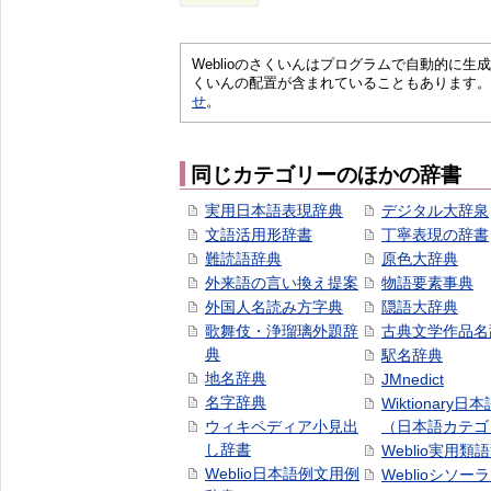
Weblioのさくいんはプログラムで自動的に
くいんの配置が含まれていることもあります。
せ
。
同じカテゴリーのほかの辞書
実用日本語表現辞典
デジタル大辞泉
文語活用形辞書
丁寧表現の辞書
難読語辞典
原色大辞典
外来語の言い換え提案
物語要素事典
外国人名読み方字典
隠語大辞典
歌舞伎・浄瑠璃外題辞
古典文学作品名
典
駅名辞典
地名辞典
JMnedict
名字辞典
Wiktionary日
ウィキペディア小見出
（日本語カテゴ
し辞書
Weblio実用類
Weblio日本語例文用例
Weblioシソー