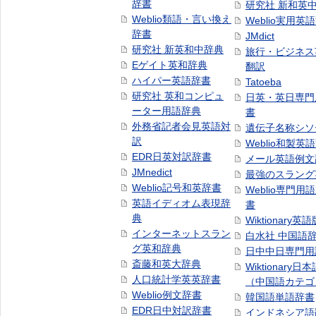
辞書
研究社 新和英
Weblio類語・言い換え
Weblio実用英
辞書
JMdict
研究社 新英和中辞典
旅行・ビジネス
Eゲイト英和辞典
翻訳
ハイパー英語辞書
Tatoeba
研究社 英和コンピュ
日英・英日専門
ーター用語辞典
書
外務省記者会見英語対
遺伝子名称シソ
訳
Weblio和製英
EDR日英対訳辞書
メール英語例文
JMnedict
最強のスラング
Weblio記号和英辞書
Weblio専門用
英語イディオム表現辞
書
典
Wiktionary英語
インターネットスラン
白水社 中国語
グ英和辞典
日中中日専門用
斎藤和英大辞典
Wiktionary日
人口統計学英英辞書
（中国語カテゴ
Weblio例文辞書
韓国語単語辞書
EDR日中対訳辞書
インドネシア語