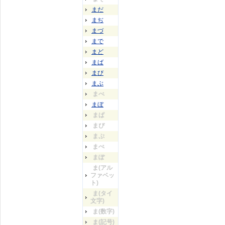
まだ
まぢ
まづ
まで
まど
まば
まび
まぶ
まべ
まぼ
まぱ
まぴ
まぷ
まぺ
まぽ
ま(アル
ファベッ
ト)
ま(タイ
文字)
ま(数字)
ま(記号)