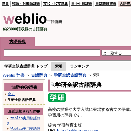
辞書
類語・対義語辞典
英和・和英辞典
日中中日辞典
日韓韓日辞典
古語辞
古語辞典
約23000語収録の古語辞典
古語辞典
学研全訳古語辞典 トップ
索引
ランキング
Weblio 辞書
＞
古語辞典
＞
学研全訳古語辞典
＞ 索引
学研全訳古語辞典
古語辞典収録辞書
全て
▼
学研全訳古語辞典
▼
高校の授業や大学入試に登場する古文の語彙
最近追加された辞書
学習用の辞典です。
Weblio実用類語辞
▼
典
提供 学研教育出版
Weblio実用英語辞
▼
URL
http://gakken-ep.co.jp/