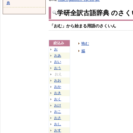
典
学研全訳古語辞典 のさく
「おむ」から始まる用語のさくいん
絞込み
怖む
お
嫗
おあ
おい
おう
おえ
おお
おか
おき
おく
おけ
おこ
おさ
おし
おす