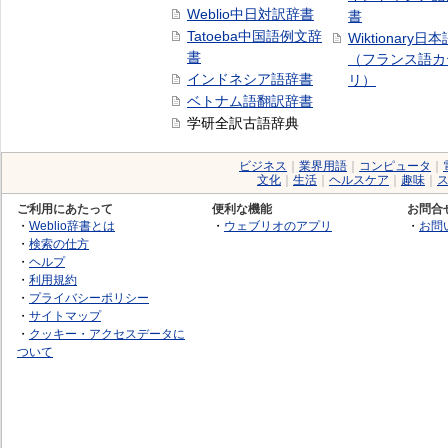
Weblio中日対訳辞書
書
Tatoeba中国語例文辞
Wiktionary日
書
（フランス語カ
インドネシア語辞書
リ）
ベトナム語翻訳辞書
学研全訳古語辞典
ビジネス
｜
業界用語
｜
コンピュータ
｜
文化
｜
生活
｜
ヘルスケア
｜
趣味
｜
ご利用にあたって
便利な機能
お問合
・
Weblio辞書とは
・
ウェブリオのアプリ
・
お問
・
検索の仕方
・
ヘルプ
・
利用規約
・
プライバシーポリシー
・
サイトマップ
・
クッキー・アクセスデータに
ついて