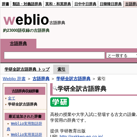
辞書
類語・対義語辞典
英和・和英辞典
日中中日辞典
日韓韓日辞典
古語辞
古語辞典
約23000語収録の古語辞典
古語辞典
学研全訳古語辞典 トップ
索引
Weblio 辞書
＞
古語辞典
＞
学研全訳古語辞典
＞ 索引
学研全訳古語辞典
古語辞典収録辞書
全て
▼
学研全訳古語辞典
▼
高校の授業や大学入試に登場する古文の語彙
最近追加された辞書
学習用の辞典です。
Weblio実用類語辞
▼
典
提供 学研教育出版
Weblio実用英語辞
▼
URL
http://gakken-ep.co.jp/