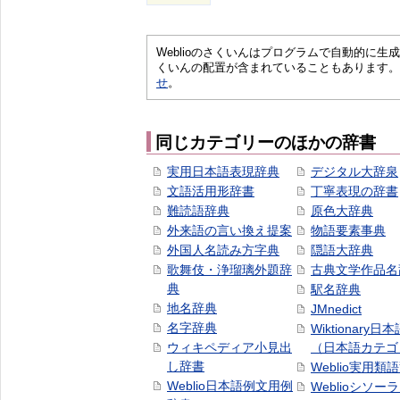
Weblioのさくいんはプログラムで自動的に
くいんの配置が含まれていることもあります。
せ
。
同じカテゴリーのほかの辞書
実用日本語表現辞典
デジタル大辞泉
文語活用形辞書
丁寧表現の辞書
難読語辞典
原色大辞典
外来語の言い換え提案
物語要素事典
外国人名読み方字典
隠語大辞典
歌舞伎・浄瑠璃外題辞
古典文学作品名
典
駅名辞典
地名辞典
JMnedict
名字辞典
Wiktionary日
ウィキペディア小見出
（日本語カテゴ
し辞書
Weblio実用類
Weblio日本語例文用例
Weblioシソー