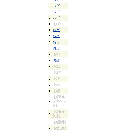
おだ
おぢ
おづ
おで
おど
おば
おび
おぶ
おべ
おぼ
おぱ
おぴ
おぷ
おぺ
おぽ
お(アル
ファベッ
ト)
お(タイ
文字)
お(数字)
お(記号)