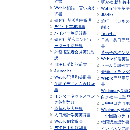
辞書
研究社 新和英
Weblio類語・言い換え
Weblio実用英
辞書
JMdict
研究社 新英和中辞典
旅行・ビジネス
Eゲイト英和辞典
翻訳
ハイパー英語辞書
Tatoeba
研究社 英和コンピュ
日英・英日専門
ーター用語辞典
書
外務省記者会見英語対
遺伝子名称シソ
訳
Weblio和製英
EDR日英対訳辞書
メール英語例文
JMnedict
最強のスラング
Weblio記号和英辞書
Weblio専門用
英語イディオム表現辞
書
典
Wiktionary英語
インターネットスラン
白水社 中国語
グ英和辞典
日中中日専門用
斎藤和英大辞典
Wiktionary日
人口統計学英英辞書
（中国語カテゴ
Weblio例文辞書
韓国語単語辞書
EDR日中対訳辞書
インドネシア語