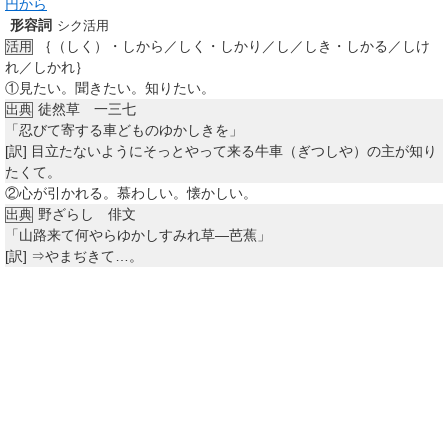
円から
形容詞
シク活用
｛（しく）・しから／しく・しかり／し／しき・しかる／しけ
活用
れ／しかれ｝
①
見たい。聞きたい。知りたい。
徒然草 一三七
出典
「忍びて寄する車どものゆかしきを」
[訳]
目立たないようにそっとやって来る牛車（ぎつしや）の主が知り
たくて。
②
心が引かれる。慕わしい。懐かしい。
野ざらし 俳文
出典
「山路来て何やらゆかしすみれ草―芭蕉」
[訳]
⇒やまぢきて…。