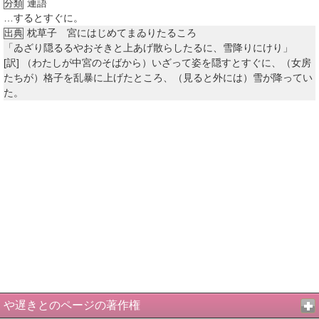
連語
分類
…するとすぐに。
枕草子 宮にはじめてまゐりたるころ
出典
「ゐざり隠るるやおそきと上あげ散らしたるに、雪降りにけり」
[訳]
（わたしが中宮のそばから）いざって姿を隠すとすぐに、（女房
たちが）格子を乱暴に上げたところ、（見ると外には）雪が降ってい
た。
や遅きとのページの著作権