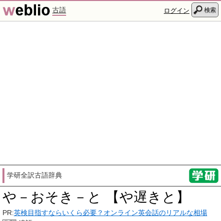
古語
検索
ログイン
学研全訳古語辞典
や－おそき－と 【や遅きと】
PR:
英検目指すならいくら必要？オンライン英会話のリアルな相場