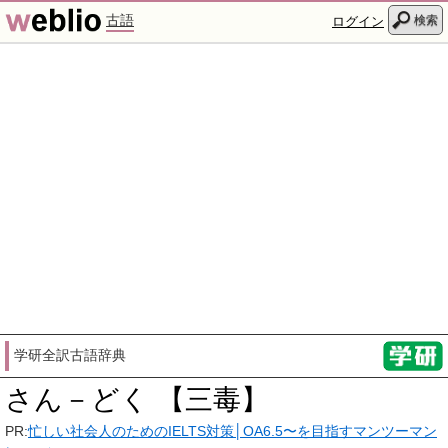
古語
検索
ログイン
学研全訳古語辞典
さん－どく 【三毒】
PR:
忙しい社会人のためのIELTS対策│OA6.5〜を目指すマンツーマン