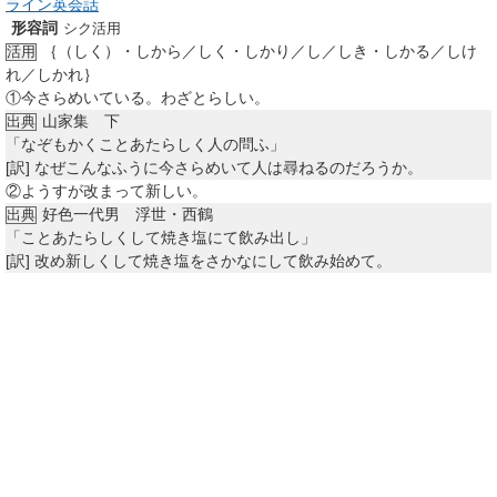
ライン英会話
形容詞
シク活用
｛（しく）・しから／しく・しかり／し／しき・しかる／しけ
活用
れ／しかれ｝
①
今さらめいている。わざとらしい。
山家集 下
出典
「なぞもかくことあたらしく人の問ふ」
[訳]
なぜこんなふうに今さらめいて人は尋ねるのだろうか。
②
ようすが改まって新しい。
好色一代男 浮世・西鶴
出典
「ことあたらしくして焼き塩にて飲み出し」
[訳]
改め新しくして焼き塩をさかなにして飲み始めて。