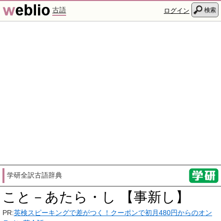
古語
検索
ログイン
学研全訳古語辞典
こと－あたら・し 【事新し】
PR:
英検スピーキングで差がつく！クーポンで初月480円からのオン