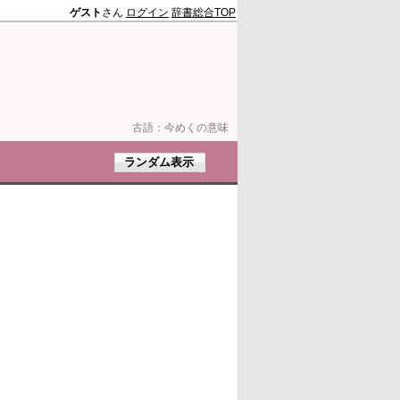
ゲスト
さん
ログイン
辞書総合TOP
古語：
今めくの意味