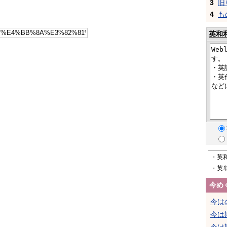
3
旧
4
も
英和
・英
・英
今め
今は
今は