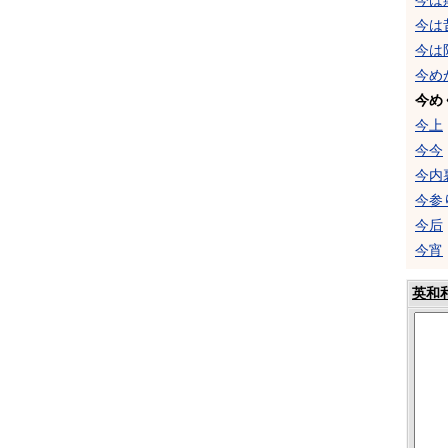
今は
今は
今は
今め
今め
今上
今今
今内
今参
今后
今宵
英和