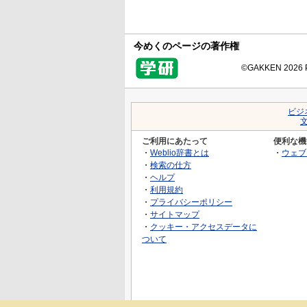
今めくのページの著作権
©GAKKEN 2026 Pr
ビジ
ご利用にあたって
便利な機
・
Weblio辞書とは
・
ウェブ
・
検索の仕方
・
ヘルプ
・
利用規約
・
プライバシーポリシー
・
サイトマップ
・
クッキー・アクセスデータに
ついて