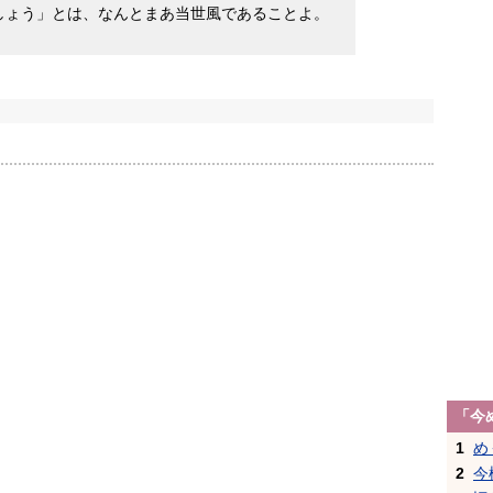
しょう」とは、なんとまあ当世風であることよ。
「今
1
め
2
今