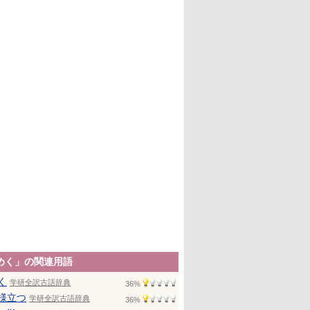
めく」の関連用語
く
学研全訳古語辞典
36%
様立つ
学研全訳古語辞典
36%