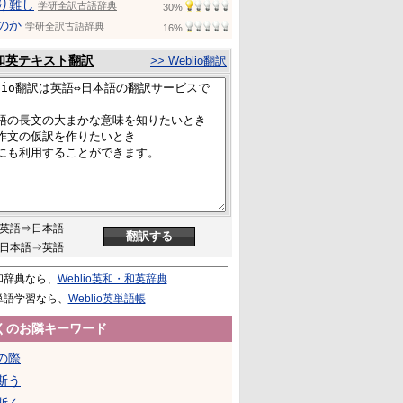
り難し
学研全訳古語辞典
30%
のか
学研全訳古語辞典
16%
和英テキスト翻訳
>> Weblio翻訳
英語⇒日本語
日本語⇒英語
和辞典なら、
Weblio英和・和英辞典
単語学習なら、
Weblio英単語帳
くのお隣キーワード
の際
斯う