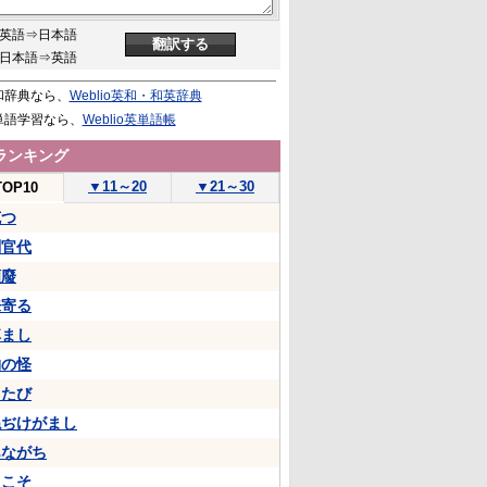
英語⇒日本語
日本語⇒英語
和辞典なら、
Weblio英和・和英辞典
単語学習なら、
Weblio英単語帳
ランキング
▼
11～20
▼
21～30
TOP10
克つ
判官代
頽廢
来寄る
悼まし
物の怪
ちたび
ねぢけがまし
あながち
…こそ