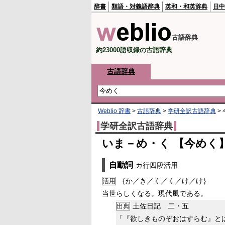
辞書
類語・対義語辞典
英和・和英辞典
日中
古語辞典
約23000語収録の古語辞典
古語辞典
Weblio 辞書
>
古語辞典
>
学研全訳古語辞典
>
学研全訳古語辞典
いま－め・く 【今めく
自動詞
カ行四段活用
｛か／き／く／く／け／け｝
活用
当世らしくなる。現代風である。
土佐日記 二・五
出典
「『欲しきものぞおはすらむ』と