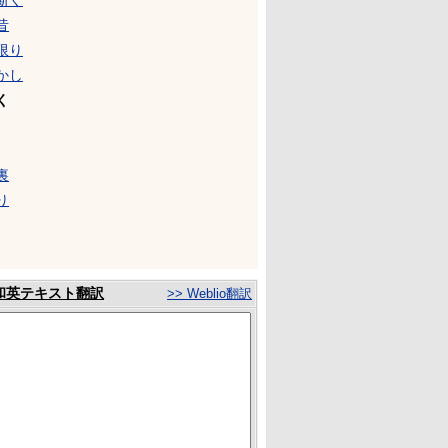
斯く
昔
限り
かし
く
裏
り
和英テキスト翻訳
>> Weblio翻訳