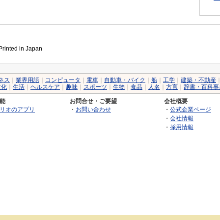
inted in Japan
ネス
｜
業界用語
｜
コンピュータ
｜
電車
｜
自動車・バイク
｜
船
｜
工学
｜
建築・不動産
文化
｜
生活
｜
ヘルスケア
｜
趣味
｜
スポーツ
｜
生物
｜
食品
｜
人名
｜
方言
｜
辞書・百科事
能
お問合せ・ご要望
会社概要
リオのアプリ
・
お問い合わせ
・
公式企業ページ
・
会社情報
・
採用情報