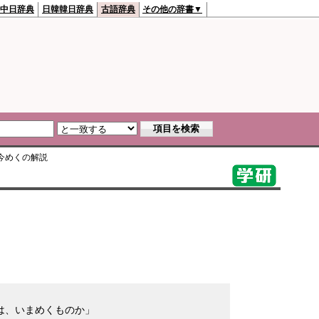
中日辞典
日韓韓日辞典
古語辞典
その他の辞書▼
今めく
の解説
】
は、いまめくものか」