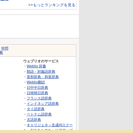
>>もっとランキングを見る
｜
学問
典
ウェブリオのサービス
・
Weblio 辞書
・
類語・対義語辞典
・
英和辞典・和英辞典
・
Weblio翻訳
・
日中中日辞典
・
日韓韓日辞典
・
フランス語辞典
・
インドネシア語辞典
・
タイ語辞典
・
ベトナム語辞典
・
古語辞典
・
キャリジェネ～生成AIスクー
ル・AIスキルでキャリアアップ