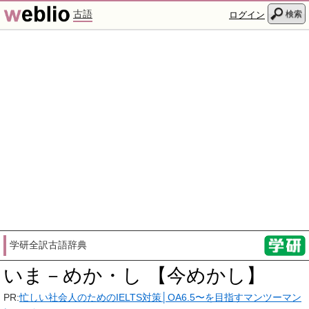
古語
検索
ログイン
学研全訳古語辞典
いま－めか・し 【今めかし】
PR:
忙しい社会人のためのIELTS対策│OA6.5〜を目指すマンツーマン