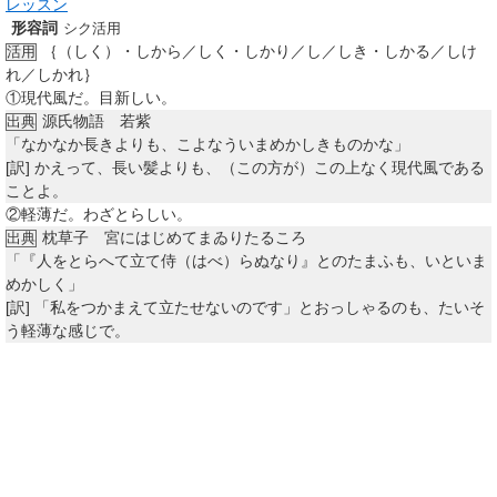
レッスン
形容詞
シク活用
｛（しく）・しから／しく・しかり／し／しき・しかる／しけ
活用
れ／しかれ｝
①
現代風だ。目新しい。
源氏物語 若紫
出典
「なかなか長きよりも、こよなういまめかしきものかな」
[訳]
かえって、長い髪よりも、（この方が）この上なく現代風である
ことよ。
②
軽薄だ。わざとらしい。
枕草子 宮にはじめてまゐりたるころ
出典
「『人をとらへて立て侍（はべ）らぬなり』とのたまふも、いといま
めかしく」
[訳]
「私をつかまえて立たせないのです」とおっしゃるのも、たいそ
う軽薄な感じで。