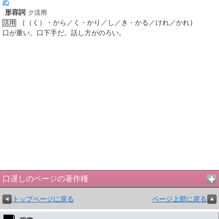
め
形容詞
ク活用
｛（く）・から／く・かり／し／き・かる／けれ／かれ｝
活用
口が重い。口下手だ。話し方がのろい。
口遅しのページの著作権
トップページに戻る
ページ上部に戻る