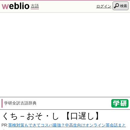
古語
検索
ログイン
学研全訳古語辞典
くち－おそ・し 【口遅し】
PR:
英検対策もできてコスパ最強？中高生向けオンライン英会話まと