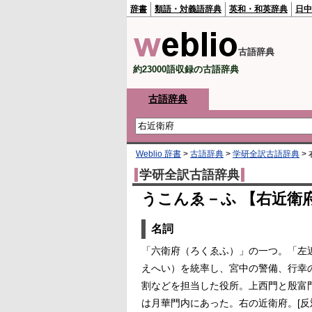
辞書
類語・対義語辞典
英和・和英辞典
日中
古語辞典
約23000語収録の古語辞典
古語辞典
Weblio 辞書
>
古語辞典
>
学研全訳古語辞典
>
学研全訳古語辞典
うこんゑ－ふ 【右近衛
名詞
「六衛府（ろくゑふ）」の一つ。「左
えへい）を統率し、宮中の警備、行幸
割などを担当した役所。上西門と殷富
は月華門内にあった。右の近衛府。[反