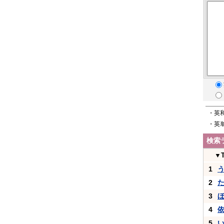
・英
・英
検索
▼
1
2
3
4
5