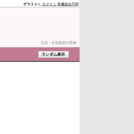
ゲスト
さん
ログイン
辞書総合TOP
古語：
右近衛府の意味