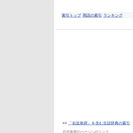
索引トップ
用語の索引
ランキング
>>
「右近衛府」を含む古語辞典の索引
右近衛府のページへのリンク