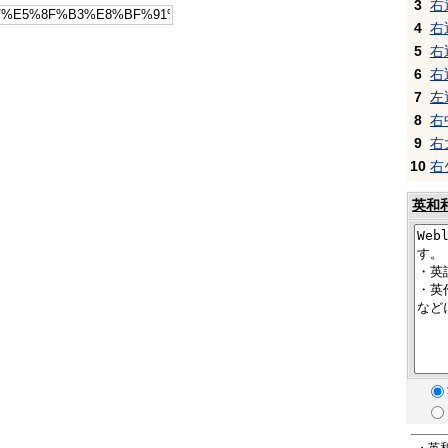
3
右
4
右
5
右
6
右
7
左
8
右
9
右
10
右
英和