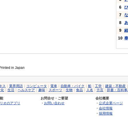
6
7
8
9
10
inted in Japan
ネス
｜
業界用語
｜
コンピュータ
｜
電車
｜
自動車・バイク
｜
船
｜
工学
｜
建築・不動産
文化
｜
生活
｜
ヘルスケア
｜
趣味
｜
スポーツ
｜
生物
｜
食品
｜
人名
｜
方言
｜
辞書・百科事
能
お問合せ・ご要望
会社概要
リオのアプリ
・
お問い合わせ
・
公式企業ページ
・
会社情報
・
採用情報