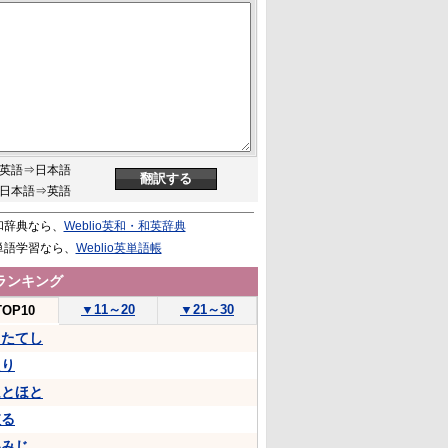
英語⇒日本語
日本語⇒英語
和辞典なら、
Weblio英和・和英辞典
単語学習なら、
Weblio英単語帳
ランキング
▼
11～20
▼
21～30
TOP10
うたてし
たり
ほとほと
依る
いみじ