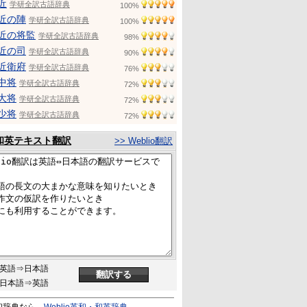
近
学研全訳古語辞典
100%
近の陣
学研全訳古語辞典
100%
近の将監
学研全訳古語辞典
98%
近の司
学研全訳古語辞典
90%
近衛府
学研全訳古語辞典
76%
中将
学研全訳古語辞典
72%
大将
学研全訳古語辞典
72%
少将
学研全訳古語辞典
72%
和英テキスト翻訳
>> Weblio翻訳
英語⇒日本語
日本語⇒英語