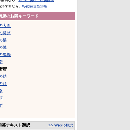
和辞典なら、
Weblio英和・和英辞典
単語学習なら、
Weblio英単語帳
衛府のお隣キーワード
の大将
の将監
の橘
の陣
の馬場
衛
衛府
の助
の頭
寮
頭
ず
和英テキスト翻訳
>> Weblio翻訳