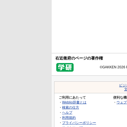
右近衛府のページの著作権
©GAKKEN 2026 Pr
ビジ
ご利用にあたって
便利な機
・
Weblio辞書とは
・
ウェブ
・
検索の仕方
・
ヘルプ
・
利用規約
・
プライバシーポリシー