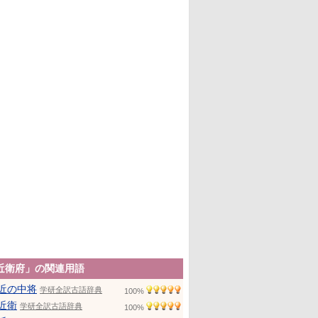
近衛府」の関連用語
近の中将
学研全訳古語辞典
100%
近衛
学研全訳古語辞典
100%