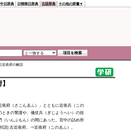
中日辞典
日韓韓日辞典
古語辞典
その他の辞書▼
右近衛府
の解説
府】
近衛府（さこんゑふ）」とともに近衛兵（この
のときの警護や、儀仗兵（ぎじようへい）の役
門（いんぷもん）の間にあった。宮中の詰め所
対語] 左近衛府。⇒近衛府（このゑふ）。