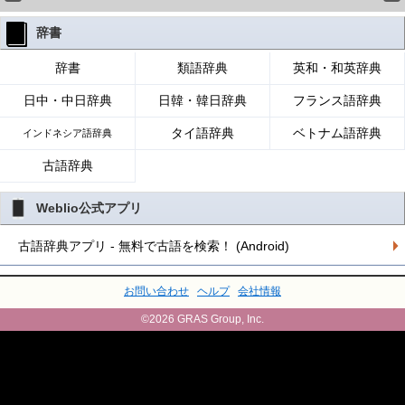
辞書
辞書
類語辞典
英和・和英辞典
日中・中日辞典
日韓・韓日辞典
フランス語辞典
タイ語辞典
ベトナム語辞典
インドネシア語辞典
古語辞典
Weblio公式アプリ
古語辞典アプリ - 無料で古語を検索！ (Android)
お問い合わせ
ヘルプ
会社情報
©2026 GRAS Group, Inc.