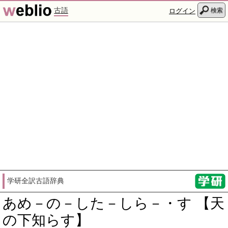
古語
検索
ログイン
学研全訳古語辞典
あめ－の－した－しら－・す 【天
の下知らす】