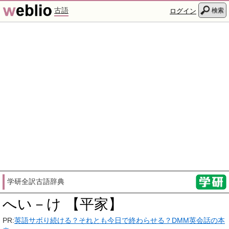
古語
検索
ログイン
学研全訳古語辞典
へい－け 【平家】
PR:
英語サボり続ける？それとも今日で終わらせる？DMM英会話の本