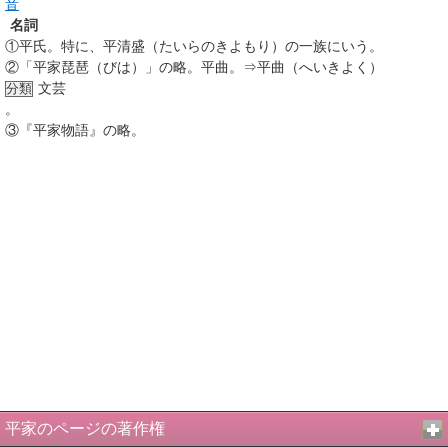
音
名詞
①
平氏。特に、平清盛（たいらのきよもり）の一族にいう。
②
「平家琵琶（びは）」の略。平曲。⇒平曲（へいきよく）
文芸
分類
。
③
『平家物語』の略。
平家のページの著作権