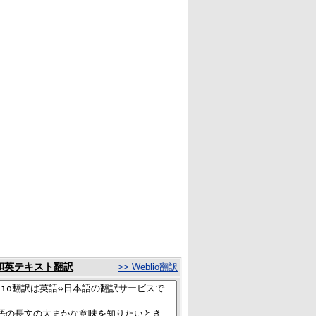
和英テキスト翻訳
>> Weblio翻訳