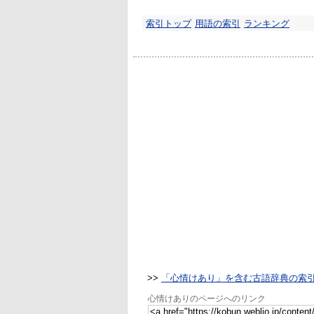
索引トップ
用語の索引
ランキング
>>
「心情けあり」を含む古語辞典の索
心情けありのページへのリンク