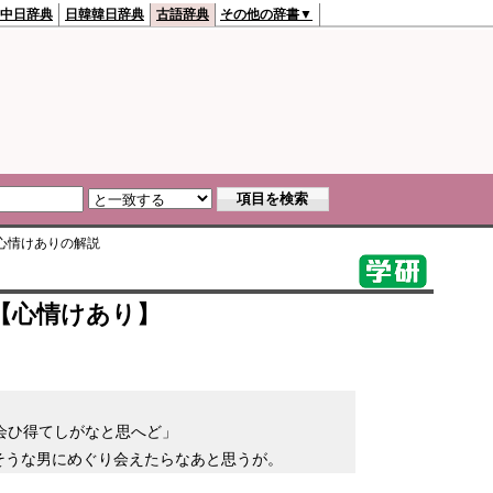
中日辞典
日韓韓日辞典
古語辞典
その他の辞書▼
心情けあり
の解説
【心情けあり】
会ひ得てしがなと思へど」
そうな男にめぐり会えたらなあと思うが。