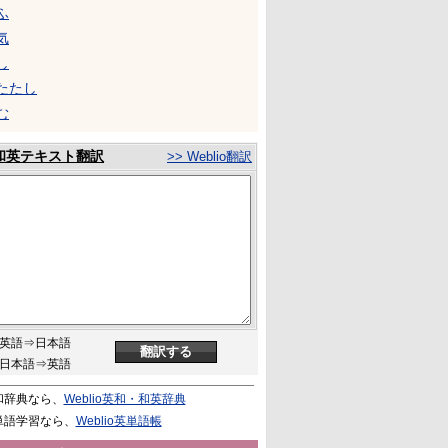
ふ
気
し
たたし
む
和英テキスト翻訳
>> Weblio翻訳
英語⇒日本語
日本語⇒英語
和辞典なら、
Weblio英和・和英辞典
単語学習なら、
Weblio英単語帳