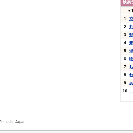
検索
▼
1
2
3
4
5
6
7
8
9
10
inted in Japan