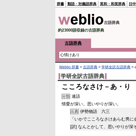
辞書
類語・対義語辞典
英和・和英辞典
日中
古語辞典
約23000語収録の古語辞典
古語辞典
Weblio 辞書
>
古語辞典
>
学研全訳古語辞典
>
学研全訳古語辞典
こころなさけ－あ・り 
連語
分類
情愛が深い。思いやりが深い。
伊勢物語 六三
出典
「いかでこころなさけあらむ男に
[訳]
なんとかして、思いやりが深