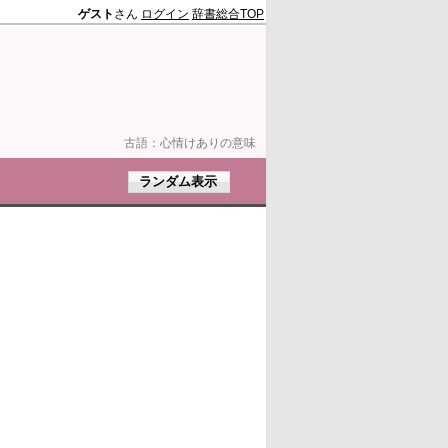
ゲスト
さん
ログイン
辞書総合TOP
古語：
心情けありの意味