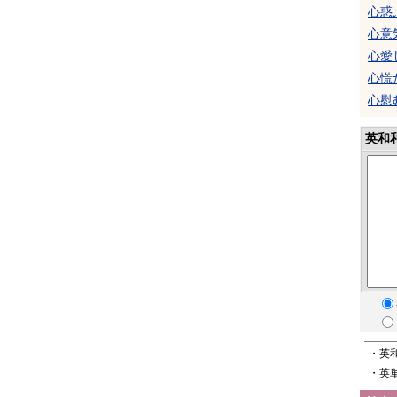
心惑
心意
心愛
心慌
心慰
英和
・英
・英