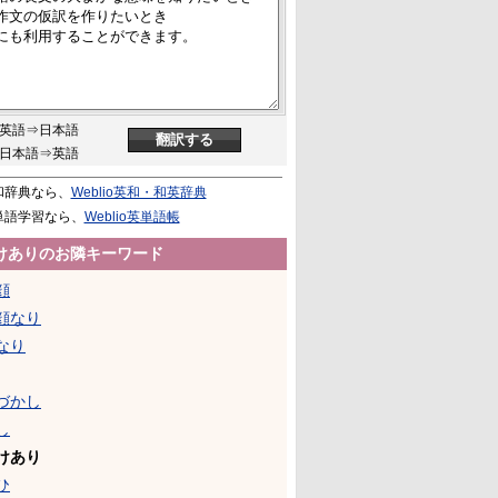
英語⇒日本語
日本語⇒英語
和辞典なら、
Weblio英和・和英辞典
単語学習なら、
Weblio英単語帳
けありのお隣キーワード
顔
顔なり
なり
づかし
し
けあり
ひ