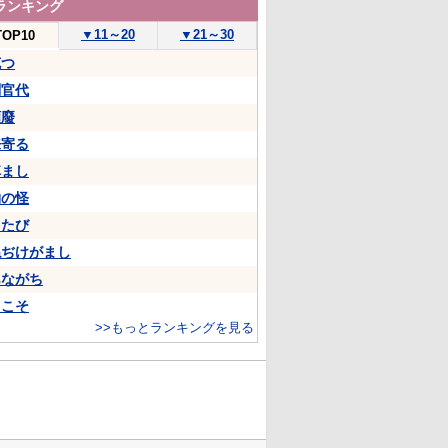
ランキング
▼
11～20
▼
21～30
TOP10
克つ
判官代
頽廢
来寄る
悼まし
物の怪
ちたび
ねぢけがまし
あながち
…こそ
>>もっとランキングを見る