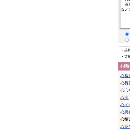
・英
・英
心情
心得
心得
心心
心念
心恥
心悪
心情
心惑