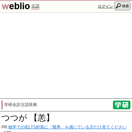
古語
検索
ログイン
学研全訳古語辞典
つつが 【恙】
PR:
独学でのIELTS対策に「限界」を感じている方だけ見てください