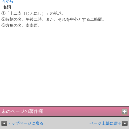
円から
名詞
①
「十二支（じふにし）」の第八。
②
時刻の名。午後二時。また、それを中心とする二時間。
③
方角の名。南南西。
未のページの著作権
トップページに戻る
ページ上部に戻る