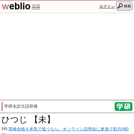
古語
検索
ログイン
学研全訳古語辞典
ひつじ 【未】
PR:
英検合格を本気で狙うなら。オンライン説明会に参加で初月480