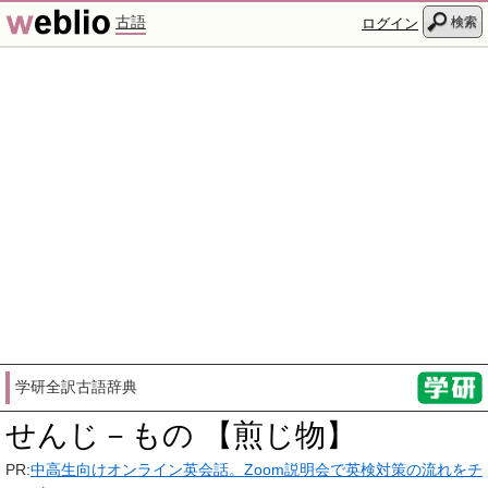
古語
検索
ログイン
学研全訳古語辞典
せんじ－もの 【煎じ物】
PR:
中高生向けオンライン英会話。Zoom説明会で英検対策の流れをチ