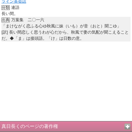
ライン英会話
連語
分類
長い間。
万葉集 二〇一六
出典
「まけながく恋ふる心ゆ秋風に妹（いも）が音（おと）聞こゆ」
[訳]
長い間恋しく思うわが心だから、秋風で妻の気配が聞こえること
だ。◆「ま」は接頭語。「け」は日数の意。
真日長くのページの著作権