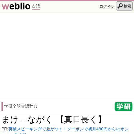
古語
検索
ログイン
学研全訳古語辞典
まけ－ながく 【真日長く】
PR:
英検スピーキングで差がつく！クーポンで初月480円からのオン