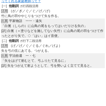
ってくれる家庭教師って？
他動詞
[一]
ガ行四段活用
｛が／ぎ／ぐ／ぐ／げ／げ｝
活用
竹に鳥の羽ややじりをつけて矢を作る。
平家物語 一一・遠矢
出典
「白篦（しらの）に山鳥の尾をもってはいだりける矢の」
[訳]
白篦（＝塗りなどを施してない矢竹）に山鳥の尾の羽をつけて作
ったとがり矢で。◇「はい」はイ音便。
他動詞
[二]
ガ行下二段活用
｛げ／げ／ぐ／ぐる／ぐれ／げよ｝
活用
矢を弓の弦にあてる。つがえる。
宇治拾遺 一・七
出典
「矢をはげて射むとて、弓ふりたて見るに」
[訳]
矢をつがえて射ようとして、弓を勢いよく立てて見ると。