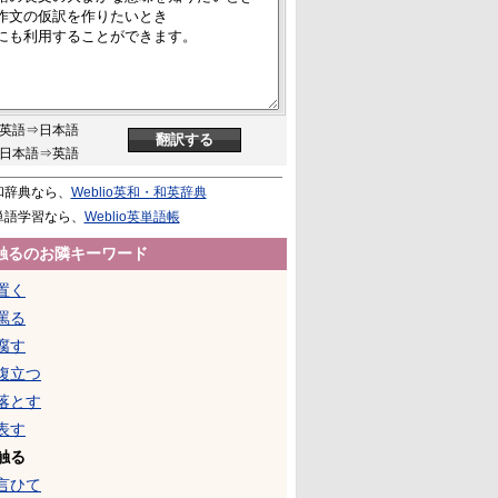
英語⇒日本語
日本語⇒英語
和辞典なら、
Weblio英和・和英辞典
単語学習なら、
Weblio英単語帳
触るのお隣キーワード
置く
罵る
腐す
腹立つ
落とす
表す
触る
言ひて