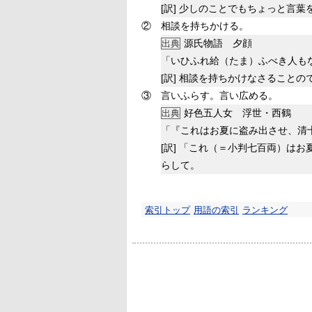
[訳]
少しのことでもちょっと言葉
②
相談を持ちかける。
源氏物語 夕顔
出典
「いひふれ給（たま）ふべき人も
[訳]
相談を持ちかけなさることの
③
言いふらす。言い広める。
好色五人女 浮世・西鶴
出典
「『これはお夏に盗み出させ、清
[訳]
「これ（＝小判七百両）はお
らして。
索引トップ
用語の索引
ランキング