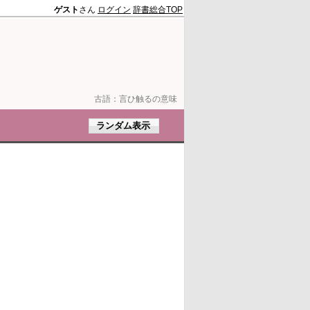
ゲスト
さん
ログイン
辞書総合TOP
古語：
言ひ触るの意味