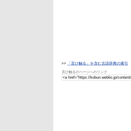
>>
「言ひ触る」を含む古語辞典の索引
言ひ触るのページへのリンク