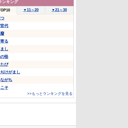
ランキング
▼
11～20
▼
21～30
TOP10
克つ
判官代
頽廢
来寄る
悼まし
物の怪
ちたび
ねぢけがまし
あながち
…こそ
>>もっとランキングを見る