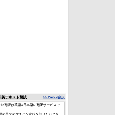
和英テキスト翻訳
>> Weblio翻訳