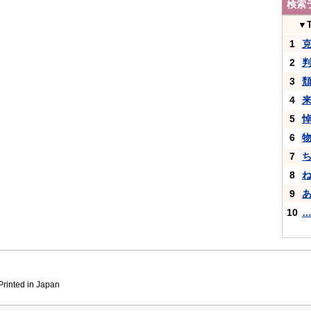
検索
▼
1
2
3
4
5
6
7
8
9
10
inted in Japan