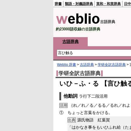
辞書
類語・対義語辞典
英和・和英辞典
日中
古語辞典
約23000語収録の古語辞典
古語辞典
Weblio 辞書
>
古語辞典
>
学研全訳古語辞典
>
学研全訳古語辞典
いひ－ふ・る 【言ひ触
他動詞
ラ行下二段活用
｛れ／れ／る／るる／るれ／れよ
活用
①
ちょっと言葉をかける。
源氏物語 紅葉賀
出典
「はかなき事をもいひふれ給（た