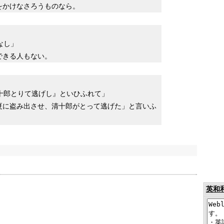
をかけなさろうものなら。
なし」
できる人もない。
十郎とりて逃げし』といひふれて」
夏に盗み出させ、清十郎がとって逃げた」と言いふ
英和