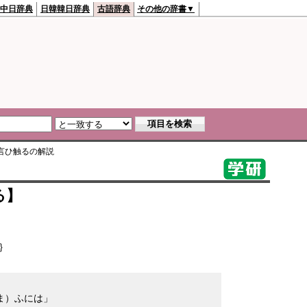
中日辞典
日韓韓日辞典
古語辞典
その他の辞書▼
言ひ触る
の解説
る】
｝
ま）ふには」