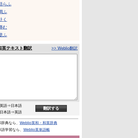
語らふ
調ふ
赴く
辱む
逆ふ
和英テキスト翻訳
>> Weblio翻訳
英語⇒日本語
日本語⇒英語
和辞典なら、
Weblio英和・和英辞典
単語学習なら、
Weblio英単語帳