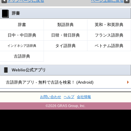
トップページに戻る
ページ上部に戻る
辞書
辞書
類語辞典
英和・和英辞典
日中・中日辞典
日韓・韓日辞典
フランス語辞典
タイ語辞典
ベトナム語辞典
インドネシア語辞典
古語辞典
Weblio公式アプリ
古語辞典アプリ - 無料で古語を検索！ (Android)
お問い合わせ
ヘルプ
会社情報
©2026 GRAS Group, Inc.