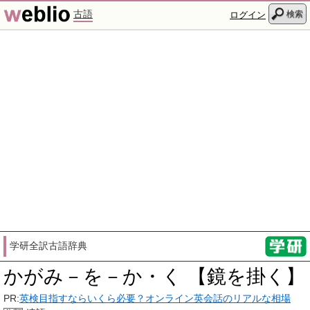
古語
検索
ログイン
学研全訳古語辞典
かがみ－を－か・く 【鏡を掛く】
PR:
英検目指すならいくら必要？オンライン英会話のリアルな相場