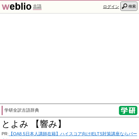
古語
検索
ログイン
学研全訳古語辞典
とよみ 【響み】
PR:
【OA8.5日本人講師在籍】ハイスコア向けIELTS対策講座ならバー