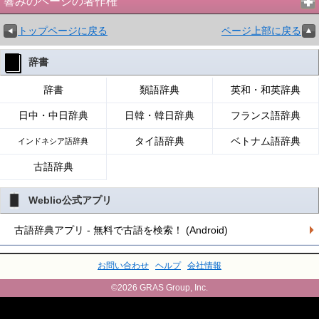
響みのページの著作権
トップページに戻る
ページ上部に戻る
辞書
辞書
類語辞典
英和・和英辞典
日中・中日辞典
日韓・韓日辞典
フランス語辞典
タイ語辞典
ベトナム語辞典
インドネシア語辞典
古語辞典
Weblio公式アプリ
古語辞典アプリ - 無料で古語を検索！ (Android)
お問い合わせ
ヘルプ
会社情報
©2026 GRAS Group, Inc.