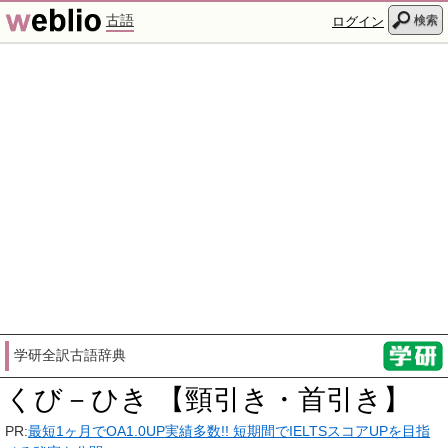
古語
検索
ログイン
学研全訳古語辞典
くび－ひき 【頸引き・首引き】
PR:
最短1ヶ月でOA1.0UP実績多数!! 短期間でIELTSスコアUPを目指