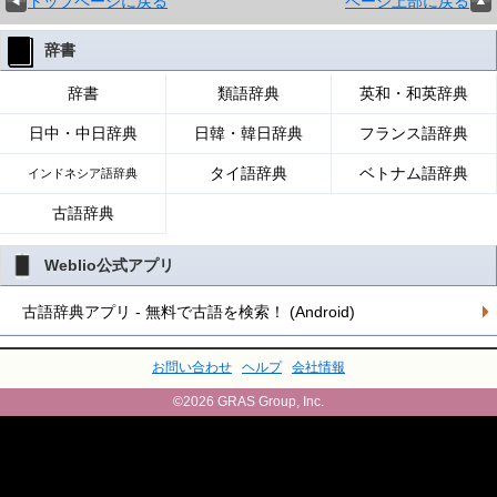
トップページに戻る
ページ上部に戻る
辞書
辞書
類語辞典
英和・和英辞典
日中・中日辞典
日韓・韓日辞典
フランス語辞典
タイ語辞典
ベトナム語辞典
インドネシア語辞典
古語辞典
Weblio公式アプリ
古語辞典アプリ - 無料で古語を検索！ (Android)
お問い合わせ
ヘルプ
会社情報
©2026 GRAS Group, Inc.