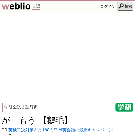
古語
検索
ログイン
学研全訳古語辞典
が－もう 【鵝毛】
PR:
英検二次対策が月180円!? AI英会話の最新キャンペーン