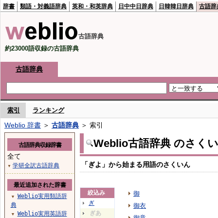
辞書
類語・対義語辞典
英和・和英辞典
日中中日辞典
日韓韓日辞典
古語辞
古語辞典
約23000語収録の古語辞典
古語辞典
索引
ランキング
Weblio 辞書
＞
古語辞典
＞ 索引
Weblio古語辞典 のさく
古語辞典収録辞書
全て
「ぎよ」から始まる用語のさくいん
学研全訳古語辞典
▼
最近追加された辞書
絞込み
御
Weblio実用類語辞
▼
ぎ
典
御衣
ぎあ
Weblio実用英語辞
▼
御意