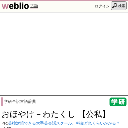
古語
検索
ログイン
学研全訳古語辞典
おほやけ－わたくし 【公私】
PR:
英検対策できる大手英会話スクール、料金どれくらいかかる？