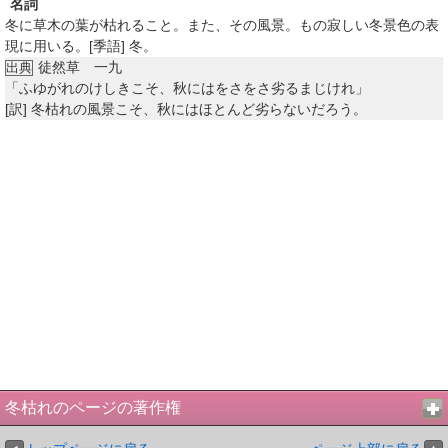
名詞
冬に草木の葉が枯れること。また、その風景。もの寂しい冬景色の表
現に用いる。[季語] 冬。
徒然草 一九
出典
「ふゆがれのけしきこそ、秋にはをさをさ劣るまじけれ」
[訳]
冬枯れの風景こそ、秋にはほとんど劣らないだろう。
冬枯れのページの著作権