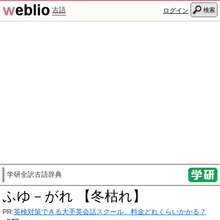
古語
検索
ログイン
学研全訳古語辞典
ふゆ－がれ 【冬枯れ】
PR:
英検対策できる大手英会話スクール、料金どれくらいかかる？