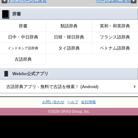
トップページに戻る
ページ上部に戻る
辞書
辞書
類語辞典
英和・和英辞典
日中・中日辞典
日韓・韓日辞典
フランス語辞典
タイ語辞典
ベトナム語辞典
インドネシア語辞典
古語辞典
Weblio公式アプリ
古語辞典アプリ - 無料で古語を検索！ (Android)
お問い合わせ
ヘルプ
会社情報
©2026 GRAS Group, Inc.