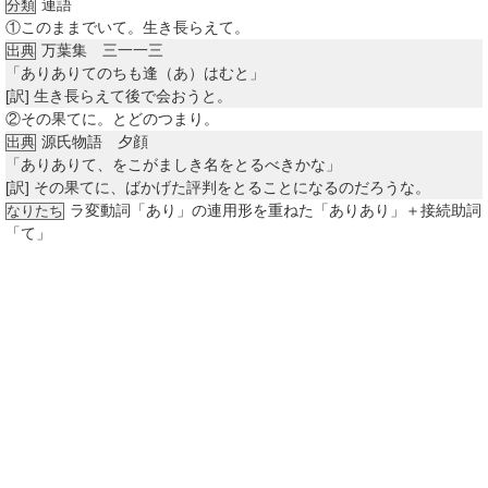
連語
分類
①
このままでいて。生き長らえて。
万葉集 三一一三
出典
「ありありてのちも逢（あ）はむと」
[訳]
生き長らえて後で会おうと。
②
その果てに。とどのつまり。
源氏物語 夕顔
出典
「ありありて、をこがましき名をとるべきかな」
[訳]
その果てに、ばかげた評判をとることになるのだろうな。
ラ変動詞「あり」の連用形を重ねた「ありあり」＋接続助詞
なりたち
「て」