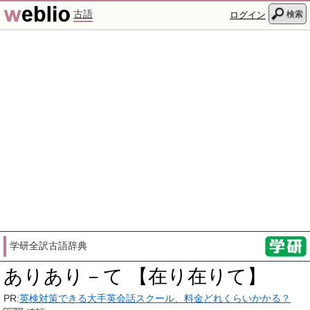
古語
検索
ログイン
学研全訳古語辞典
ありあり－て 【在り在りて】
PR:
英検対策できる大手英会話スクール、料金どれくらいかかる？