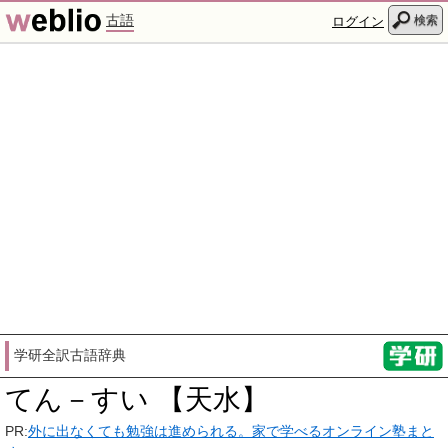
古語
検索
ログイン
学研全訳古語辞典
てん－すい 【天水】
PR:
外に出なくても勉強は進められる。家で学べるオンライン塾まと