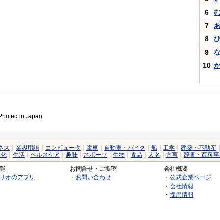
6
7
8
9
10
inted in Japan
ネス
｜
業界用語
｜
コンピュータ
｜
電車
｜
自動車・バイク
｜
船
｜
工学
｜
建築・不動産
文化
｜
生活
｜
ヘルスケア
｜
趣味
｜
スポーツ
｜
生物
｜
食品
｜
人名
｜
方言
｜
辞書・百科事
能
お問合せ・ご要望
会社概要
リオのアプリ
・
お問い合わせ
・
公式企業ページ
・
会社情報
・
採用情報