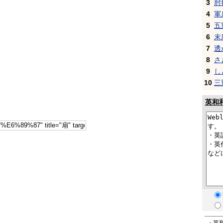
3
肘
4
軍
5
五
6
末
7
透
8
さ
9
し
10
三
英和