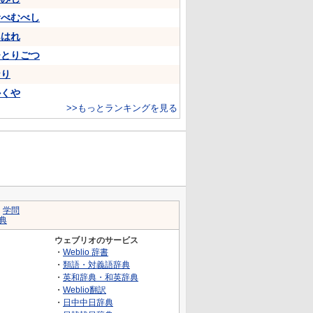
むべむべし
あはれ
ひとりごつ
なり
かくや
>>もっとランキングを見る
｜
学問
典
ウェブリオのサービス
・
Weblio 辞書
・
類語・対義語辞典
・
英和辞典・和英辞典
・
Weblio翻訳
・
日中中日辞典