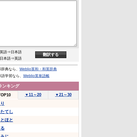
英語⇒日本語
日本語⇒英語
和辞典なら、
Weblio英和・和英辞典
単語学習なら、
Weblio英単語帳
ランキング
▼
11～20
▼
21～30
TOP10
たり
うたてし
ほとほと
依る
いみじ