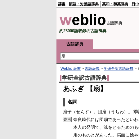
辞書
類語・対義語辞典
英和・和英辞典
日中
古語辞典
約23000語収録の古語辞典
古語辞典
Weblio 辞書
>
古語辞典
>
学研全訳古語辞典
>
学研全訳古語辞典
あふぎ 【扇】
名詞
扇子（せんす）。団扇（うちわ）。[季語
参考
奈良時代には団扇であったといわ
本人の発明で、涼をとるためのも
用のものとがあった。扇面に絵や