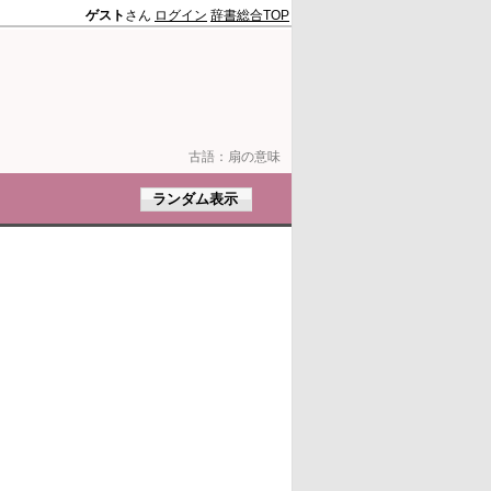
ゲスト
さん
ログイン
辞書総合TOP
古語：
扇の意味