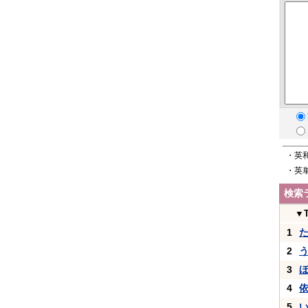
・英
・英
検索
▼
1
2
3
4
5