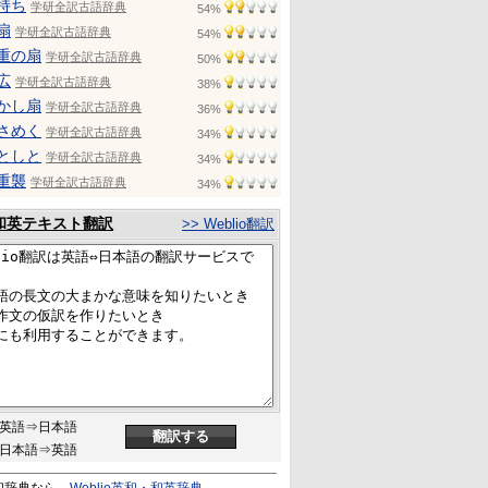
持ち
学研全訳古語辞典
54%
扇
学研全訳古語辞典
54%
重の扇
学研全訳古語辞典
50%
広
学研全訳古語辞典
38%
かし扇
学研全訳古語辞典
36%
さめく
学研全訳古語辞典
34%
としと
学研全訳古語辞典
34%
重襲
学研全訳古語辞典
34%
和英テキスト翻訳
>> Weblio翻訳
英語⇒日本語
日本語⇒英語