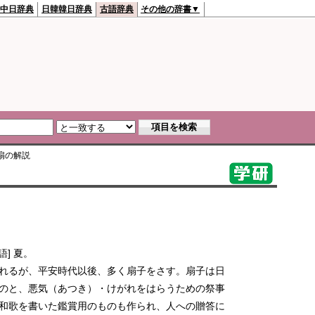
中日辞典
日韓韓日辞典
古語辞典
その他の辞書▼
扇
の解説
] 夏。
れるが、平安時代以後、多く扇子をさす。扇子は日
のと、悪気（あつき）・けがれをはらうための祭事
和歌を書いた鑑賞用のものも作られ、人への贈答に