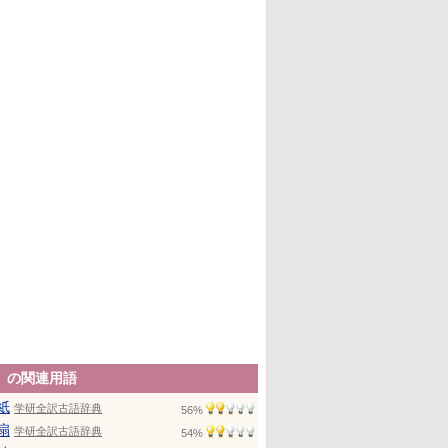
」の関連用語
紙
学研全訳古語辞典
56%
扇
学研全訳古語辞典
54%