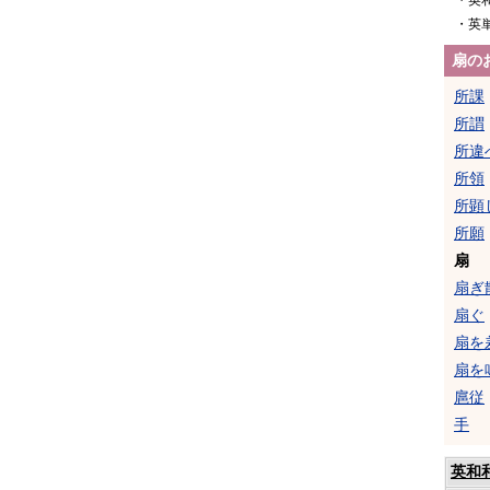
・英
・英
扇の
所課
所謂
所違
所領
所顕
所願
扇
扇ぎ
扇ぐ
扇を
扇を
扈従
手
英和