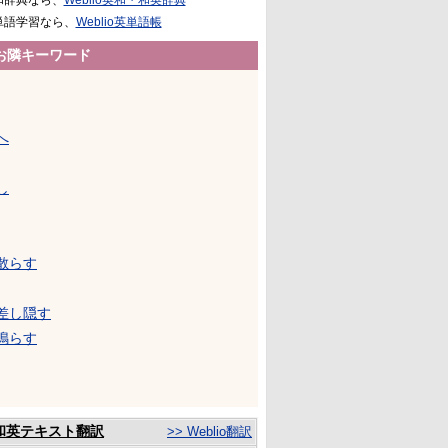
和辞典なら、
Weblio英和・和英辞典
単語学習なら、
Weblio英単語帳
お隣キーワード
へ
し
散らす
差し隠す
鳴らす
和英テキスト翻訳
>> Weblio翻訳