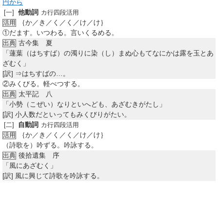
円から
他動詞
[一]
カ行四段活用
｛か／き／く／く／け／け｝
活用
①
だます。いつわる。言いくるめる。
古今集 夏
出典
「蓮葉（はちすば）の濁りに染（し）まぬ心もてなにかは露を玉とあ
ざむく」
[訳]
⇒はちすばの…。
②
みくびる。軽べつする。
太平記 八
出典
「小勢（こぜい）なりといへども、あざむきがたし」
[訳]
小人数だといってもみくびりがたい。
自動詞
[二]
カ行四段活用
｛か／き／く／く／け／け｝
活用
（詩歌を）吟ずる。吟詠する。
後拾遺集 序
出典
「風にあざむく」
[訳]
風に興じて詩歌を吟詠する。