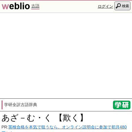
古語
検索
ログイン
学研全訳古語辞典
あざ－む・く 【欺く】
PR:
英検合格を本気で狙うなら。オンライン説明会に参加で初月480