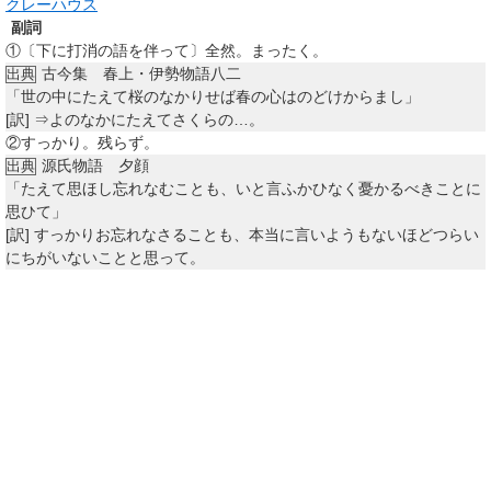
クレーハウス
副詞
①
〔下に打消の語を伴って〕全然。まったく。
古今集 春上・伊勢物語八二
出典
「世の中にたえて桜のなかりせば春の心はのどけからまし」
[訳]
⇒よのなかにたえてさくらの…。
②
すっかり。残らず。
源氏物語 夕顔
出典
「たえて思ほし忘れなむことも、いと言ふかひなく憂かるべきことに
思ひて」
[訳]
すっかりお忘れなさることも、本当に言いようもないほどつらい
にちがいないことと思って。