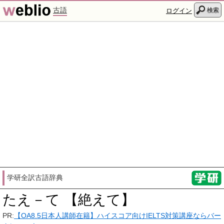
古語
検索
ログイン
学研全訳古語辞典
たえ－て 【絶えて】
PR:
【OA8.5日本人講師在籍】ハイスコア向けIELTS対策講座ならバー