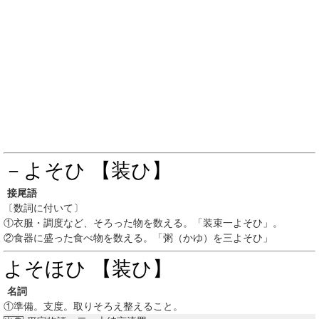
－よそひ 【装ひ】
接尾語
〔数詞に付いて〕
①
衣服・調度など、そろった物を数える。「装束一よそひ」。
②
食器に盛った食べ物を数える。「粥（かゆ）を三よそひ」
よそほひ 【装ひ】
名詞
①
準備。支度。取りそろえ整えること。