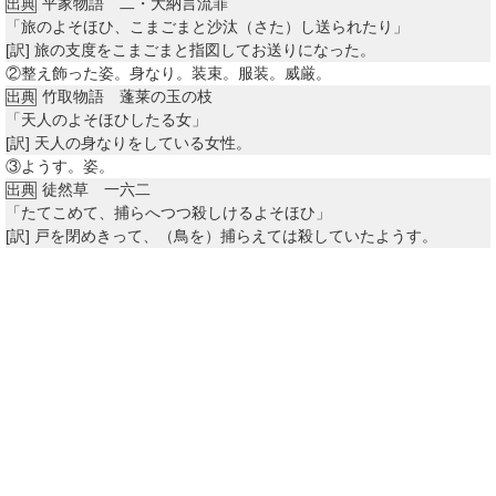
平家物語 二・大納言流罪
出典
「旅のよそほひ、こまごまと沙汰（さた）し送られたり」
[訳]
旅の支度をこまごまと指図してお送りになった。
②
整え飾った姿。身なり。装束。服装。威厳。
竹取物語 蓬莱の玉の枝
出典
「天人のよそほひしたる女」
[訳]
天人の身なりをしている女性。
③
ようす。姿。
徒然草 一六二
出典
「たてこめて、捕らへつつ殺しけるよそほひ」
[訳]
戸を閉めきって、（鳥を）捕らえては殺していたようす。