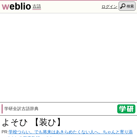
古語
検索
ログイン
学研全訳古語辞典
よそひ 【装ひ】
PR:
学校つらい。でも将来はあきらめたくない人へ。ちゃんと寄り添