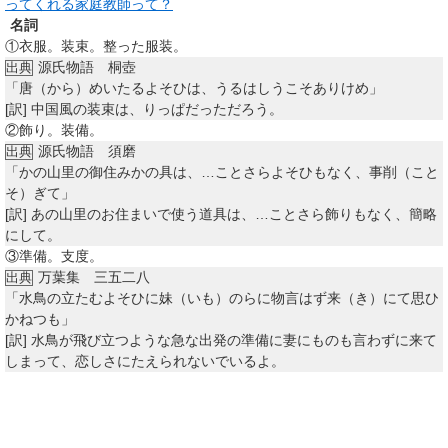
ってくれる家庭教師って？
名詞
①
衣服。装束。整った服装。
源氏物語 桐壺
出典
「唐（から）めいたるよそひは、うるはしうこそありけめ」
[訳]
中国風の装束は、りっぱだっただろう。
②
飾り。装備。
源氏物語 須磨
出典
「かの山里の御住みかの具は、…ことさらよそひもなく、事削（こと
そ）ぎて」
[訳]
あの山里のお住まいで使う道具は、…ことさら飾りもなく、簡略
にして。
③
準備。支度。
万葉集 三五二八
出典
「水鳥の立たむよそひに妹（いも）のらに物言はず来（き）にて思ひ
かねつも」
[訳]
水鳥が飛び立つような急な出発の準備に妻にものも言わずに来て
しまって、恋しさにたえられないでいるよ。