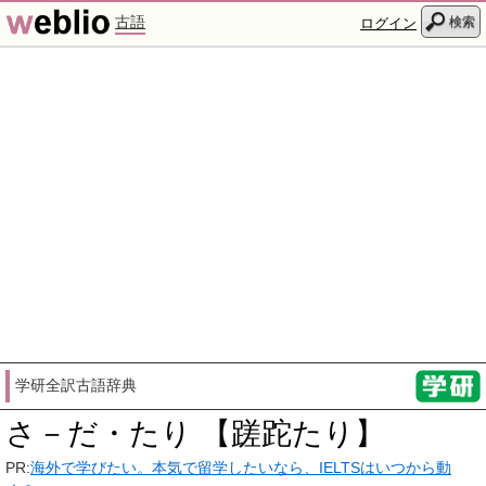
古語
検索
ログイン
学研全訳古語辞典
さ－だ・たり 【蹉跎たり】
PR:
海外で学びたい。本気で留学したいなら、IELTSはいつから動