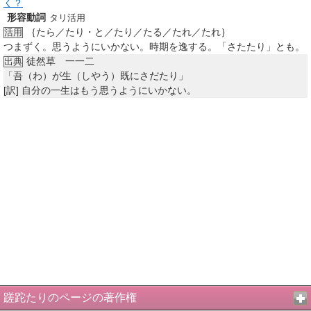
く？
形容動詞
タリ活用
｛たら／たり・と／たり／たる／たれ／たれ｝
活用
つまずく。思うようにいかない。時期を逸する。「さたたり」とも。
徒然草 一一二
出典
「吾（わ）が生（しやう）既にさだたり」
[訳]
自分の一生はもう思うようにいかない。
蹉跎たりのページの著作権