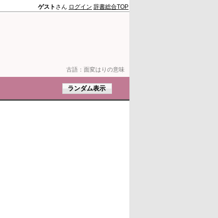
ゲスト
さん
ログイン
辞書総合TOP
古語：
面変はりの意味