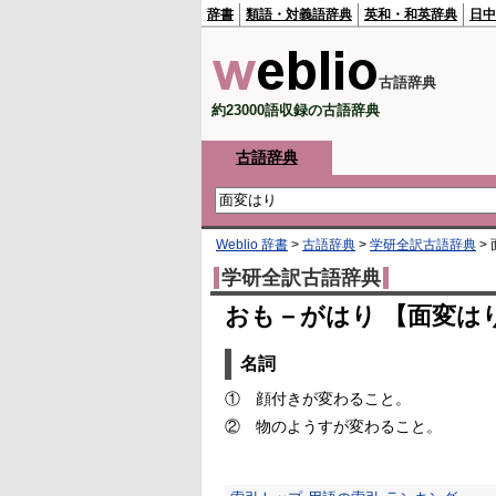
辞書
類語・対義語辞典
英和・和英辞典
日中
古語辞典
約23000語収録の古語辞典
古語辞典
Weblio 辞書
>
古語辞典
>
学研全訳古語辞典
>
学研全訳古語辞典
おも－がはり 【面変は
名詞
①
顔付きが変わること。
②
物のようすが変わること。