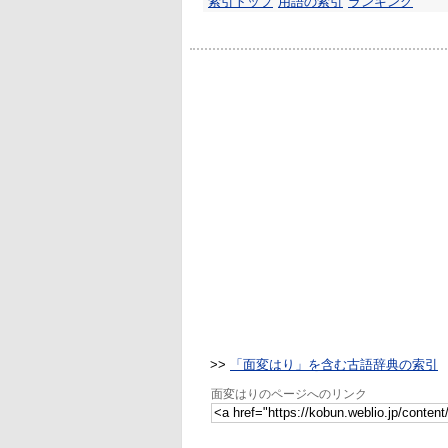
索引トップ
用語の索引
ランキング
>>
「面変はり」を含む古語辞典の索引
面変はりのページへのリンク