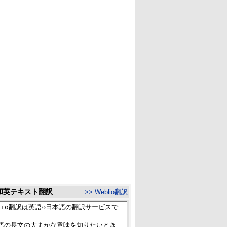
和英テキスト翻訳
>> Weblio翻訳