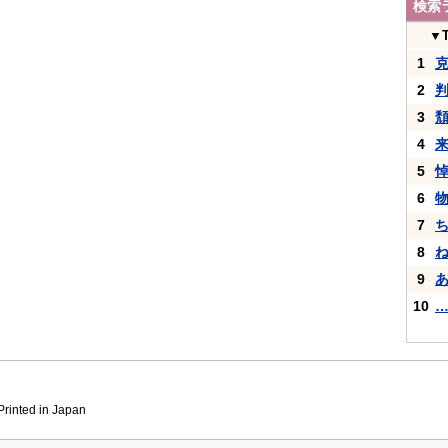
検索
▼
1
2
3
4
5
6
7
8
9
10
inted in Japan