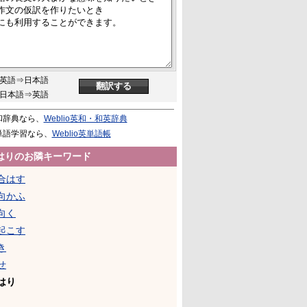
英語⇒日本語
日本語⇒英語
和辞典なら、
Weblio英和・和英辞典
単語学習なら、
Weblio英単語帳
はりのお隣キーワード
合はす
向かふ
向く
起こす
き
せ
はり