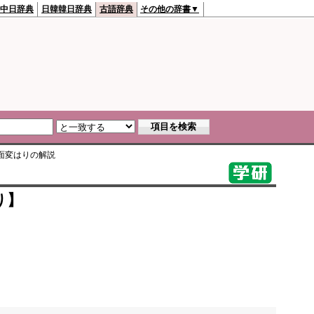
中日辞典
日韓韓日辞典
古語辞典
その他の辞書▼
面変はり
の解説
り】