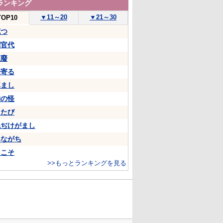
ランキング
▼
11～20
▼
21～30
TOP10
克つ
判官代
頽廢
来寄る
悼まし
物の怪
ちたび
ねぢけがまし
あながち
…こそ
>>もっとランキングを見る