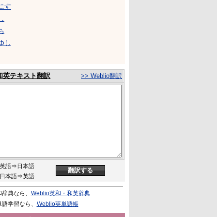
にす
し
ち
ゆし
和英テキスト翻訳
>> Weblio翻訳
英語⇒日本語
日本語⇒英語
和辞典なら、
Weblio英和・和英辞典
単語学習なら、
Weblio英単語帳