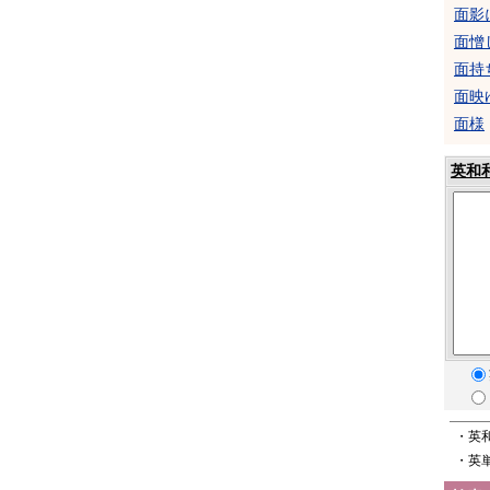
面影
面憎
面持
面映
面様
英和
・英
・英