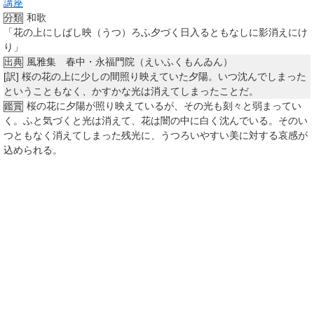
講座
和歌
分類
「花の上にしばし映（うつ）ろふ夕づく日入るともなしに影消えにけ
り」
風雅集 春中・永福門院（えいふくもんゐん）
出典
[訳]
桜の花の上に少しの間照り映えていた夕陽。いつ沈んでしまった
ということもなく、かすかな光は消えてしまったことだ。
桜の花に夕陽が照り映えているが、その光も刻々と弱まってい
鑑賞
く。ふと気づくと光は消えて、花は闇の中に白く沈んでいる。そのい
つともなく消えてしまった残光に、うつろいやすい美に対する哀感が
込められる。