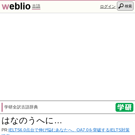
古語
検索
ログイン
学研全訳古語辞典
はなのうへに…
PR:
IELTS6.0点台で伸び悩むあなたへ。OA7.0を突破するIELTS対策