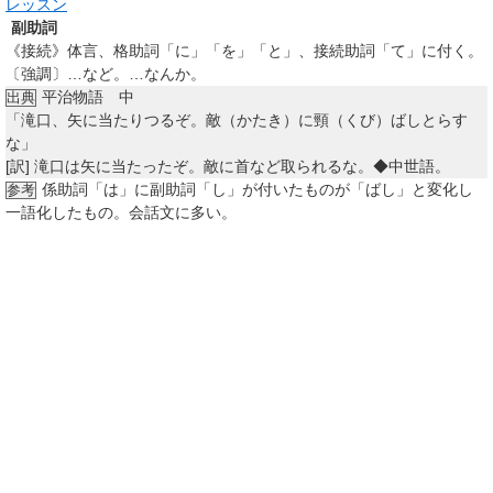
レッスン
副助詞
《接続》体言、格助詞「に」「を」「と」、接続助詞「て」に付く。
〔強調〕…など。…なんか。
平治物語 中
出典
「滝口、矢に当たりつるぞ。敵（かたき）に頸（くび）ばしとらす
な」
[訳]
滝口は矢に当たったぞ。敵に首など取られるな。◆中世語。
係助詞「は」に副助詞「し」が付いたものが「ばし」と変化し
参考
一語化したもの。会話文に多い。