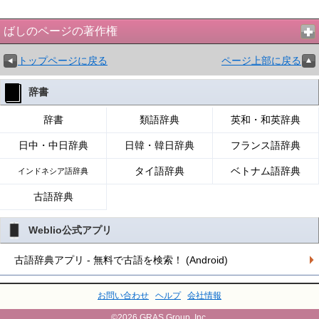
ばしのページの著作権
トップページに戻る
ページ上部に戻る
辞書
辞書
類語辞典
英和・和英辞典
日中・中日辞典
日韓・韓日辞典
フランス語辞典
タイ語辞典
ベトナム語辞典
インドネシア語辞典
古語辞典
Weblio公式アプリ
古語辞典アプリ - 無料で古語を検索！ (Android)
お問い合わせ
ヘルプ
会社情報
©2026 GRAS Group, Inc.