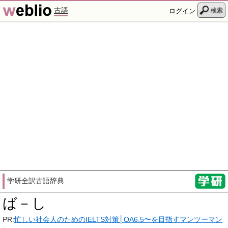
古語
検索
ログイン
学研全訳古語辞典
ば－し
PR:
忙しい社会人のためのIELTS対策│OA6.5〜を目指すマンツーマン