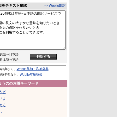
和英テキスト翻訳
>> Weblio翻訳
英語⇒日本語
日本語⇒英語
和辞典なら、
Weblio英和・和英辞典
単語学習なら、
Weblio英単語帳
りうののお隣キーワード
うど
ひよ
めく
し