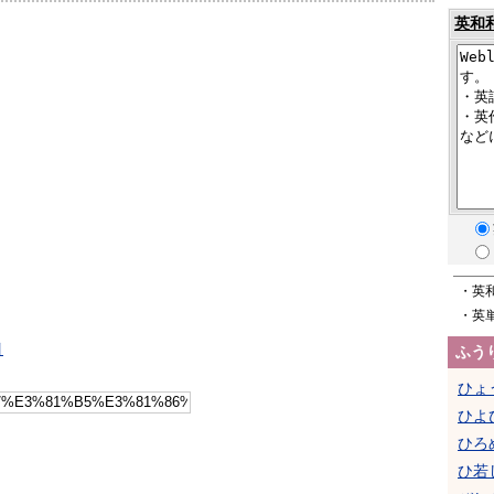
英和
・英
・英
引
ふう
ひょ
ひよ
ひろ
ひ若