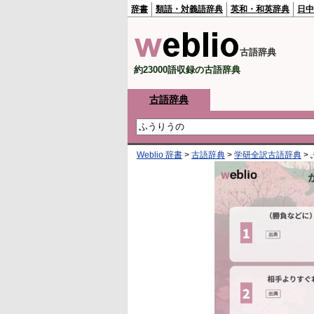
辞書
類語・対義語辞典
英和・和英辞典
日中
古語辞典
約23000語収録の古語辞典
古語辞典
Weblio 辞書
>
古語辞典
>
学研全訳古語辞典
>