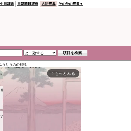
中日辞典
日韓韓日辞典
古語辞典
その他の辞書▼
ふうりうの
の解説
もっとみる
arrow_forward_ios