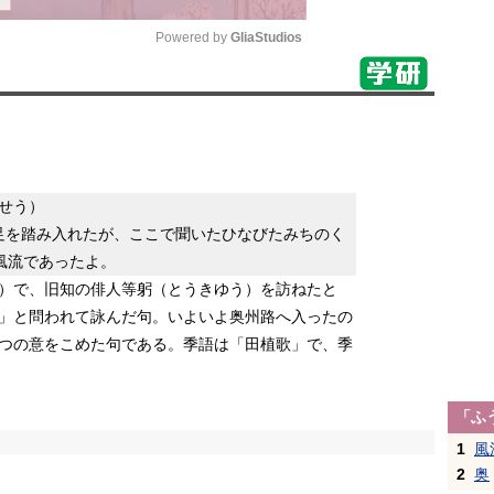
Powered by 
GliaStudios
Mute
」
せう）
足を踏み入れたが、ここで聞いたひなびたみちのく
風流であったよ。
）で、旧知の俳人等躬（とうきゆう）を訪ねたと
」と問われて詠んだ句。いよいよ奥州路へ入ったの
つの意をこめた句である。季語は「田植歌」で、季
「ふ
1
風
2
奥