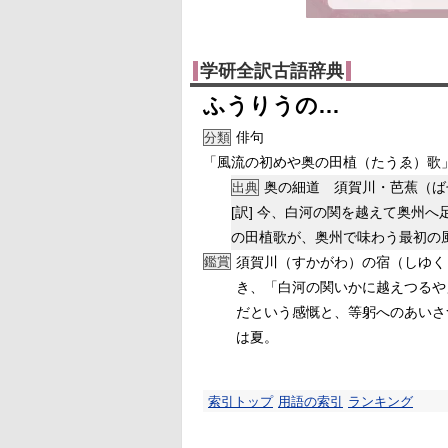
学研全訳古語辞典
ふうりうの…
俳句
分類
「風流の初めや奥の田植（たうゑ）歌
奥の細道 須賀川・芭蕉（ば
出典
[訳]
今、白河の関を越えて奥州へ
の田植歌が、奥州で味わう最初の
鑑賞
須賀川（すかがわ）の宿（しゆく
き、「白河の関いかに越えつるや
だという感慨と、等躬へのあいさ
は夏。
索引トップ
用語の索引
ランキング