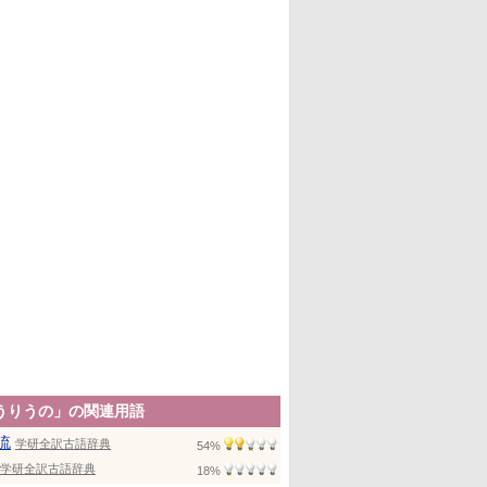
うりうの」の関連用語
流
学研全訳古語辞典
54%
学研全訳古語辞典
18%