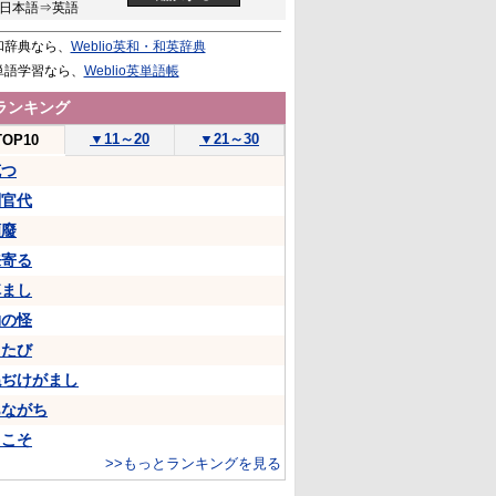
日本語⇒英語
和辞典なら、
Weblio英和・和英辞典
単語学習なら、
Weblio英単語帳
ランキング
▼
11～20
▼
21～30
TOP10
克つ
判官代
頽廢
来寄る
悼まし
物の怪
ちたび
ねぢけがまし
あながち
…こそ
>>もっとランキングを見る