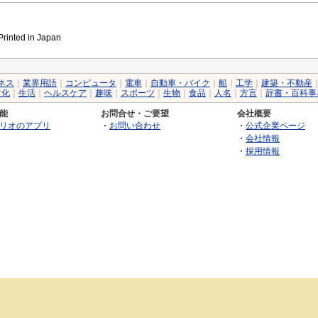
inted in Japan
ネス
｜
業界用語
｜
コンピュータ
｜
電車
｜
自動車・バイク
｜
船
｜
工学
｜
建築・不動産
文化
｜
生活
｜
ヘルスケア
｜
趣味
｜
スポーツ
｜
生物
｜
食品
｜
人名
｜
方言
｜
辞書・百科事
能
お問合せ・ご要望
会社概要
リオのアプリ
・
お問い合わせ
・
公式企業ページ
・
会社情報
・
採用情報