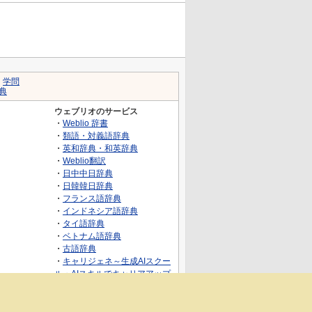
｜
学問
典
ウェブリオのサービス
・
Weblio 辞書
・
類語・対義語辞典
・
英和辞典・和英辞典
・
Weblio翻訳
・
日中中日辞典
・
日韓韓日辞典
・
フランス語辞典
・
インドネシア語辞典
・
タイ語辞典
・
ベトナム語辞典
・
古語辞典
・
キャリジェネ～生成AIスクー
ル・AIスキルでキャリアアップ
～