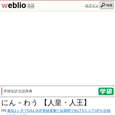
古語
検索
ログイン
学研全訳古語辞典
にん－わう 【人皇・人王】
PR:
最短1ヶ月でOA1.0UP実績多数!! 短期間でIELTSスコアUPを目指