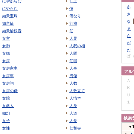
にやあらむ
仁王
あ
にやらむ
俄
さ
如意宝珠
俄なり
な
如意輪
行潦
ま
如意輪観音
任
ら
女官
人界
が
女御
人我の相
だ
女嬬
人間
ぱ
女房
任国
女房家主
人事
アル
女房車
刃傷
Ａ
女房詞
人数
Ｋ
女房の侍
人数立て
Ｕ
女院
人情本
１
女蔵人
人身
如幻
人道
検索
女子
人長
▼
女性
仁和寺