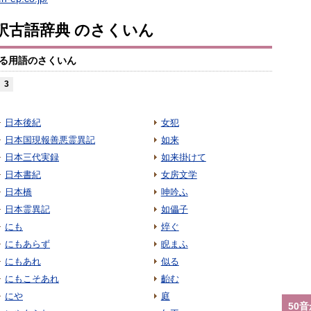
訳古語辞典 のさくいん
る用語のさくいん
3
日本後紀
女犯
日本国現報善悪霊異記
如来
日本三代実録
如来掛けて
日本書紀
女房文学
日本橋
呻吟ふ
日本霊異記
如儡子
にも
焠ぐ
にもあらず
睨まふ
にもあれ
似る
にもこそあれ
齝む
にや
庭
50