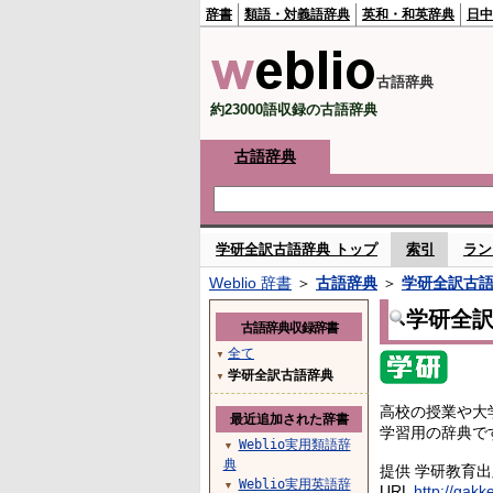
辞書
類語・対義語辞典
英和・和英辞典
日中
古語辞典
約23000語収録の古語辞典
古語辞典
学研全訳古語辞典 トップ
索引
ラン
Weblio 辞書
＞
古語辞典
＞
学研全訳古
学研全
古語辞典収録辞書
全て
▼
学研全訳古語辞典
▼
高校の授業や大
最近追加された辞書
学習用の辞典で
Weblio実用類語辞
▼
典
提供 学研教育
Weblio実用英語辞
▼
URL
http://gakk