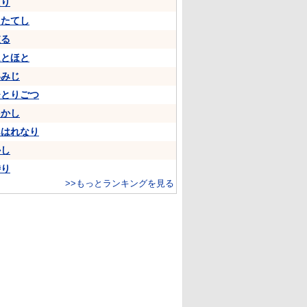
たり
うたてし
依る
ほとほと
いみじ
ひとりごつ
をかし
あはれなり
かし
侍り
>>もっとランキングを見る