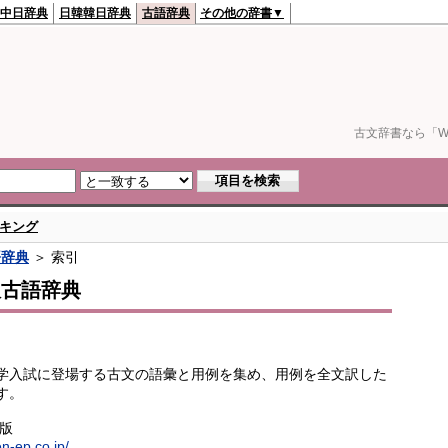
中日辞典
日韓韓日辞典
古語辞典
その他の辞書▼
古文辞書なら「We
キング
語辞典
＞ 索引
訳古語辞典
学入試に登場する古文の語彙と用例を集め、用例を全文訳した
す。
出版
en-ep.co.jp/