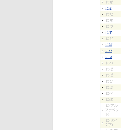
にぜ
にぞ
にだ
にぢ
にづ
にで
にど
にば
にび
にぶ
にべ
にぼ
にぱ
にぴ
にぷ
にぺ
にぽ
に(アル
ファベッ
ト)
に(タイ
文字)