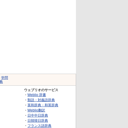
｜
学問
典
ウェブリオのサービス
・
Weblio 辞書
・
類語・対義語辞典
・
英和辞典・和英辞典
・
Weblio翻訳
・
日中中日辞典
・
日韓韓日辞典
・
フランス語辞典