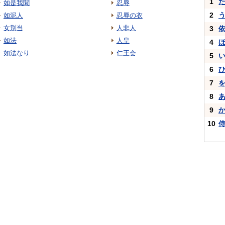
1
如是我聞
忍辱
2
如泥人
忍辱の衣
女別当
人非人
3
如法
人皇
4
如法なり
仁王会
5
6
7
8
9
10