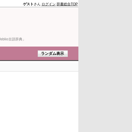
ゲスト
さん
ログイン
辞書総合TOP
blio古語辞典」