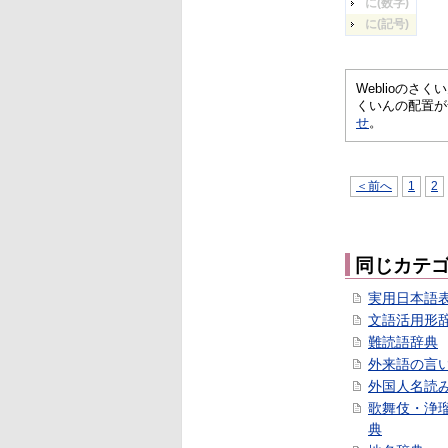
に(数字)
に(記号)
Weblioの
くいんの配置が
せ
。
＜前へ
1
2
同じカテ
実用日本語
文語活用形
難読語辞典
外来語の言
外国人名読
歌舞伎・浄
典