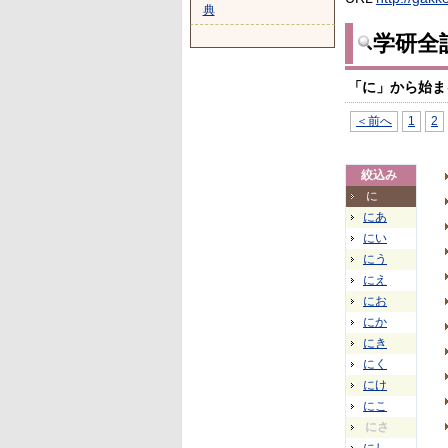
典
学研全
「に」から始ま
＜前へ
1
2
絞込み
に
にあ
にい
にう
にえ
にお
にか
にき
にく
にけ
にこ
にさ