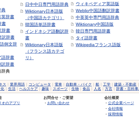
ウィキペディア英語版
日中中日専門用語辞典
辞典
Weblio中国語翻訳辞書
Wiktionary日本語版
英英辞書
中英英中専門用語辞典
（中国語カテゴリ）
辞書
Wiktionary中国語版
韓国語単語辞書
訳辞書
韓日専門用語辞書
インドネシア語翻訳辞
日対訳辞書
書
タイ語辞書
中国語例文辞
Wiktionary日本語版
Wikipediaフランス語版
（フランス語カテゴ
ア語辞書
リ）
翻訳辞書
語辞典
ネス
｜
業界用語
｜
コンピュータ
｜
電車
｜
自動車・バイク
｜
船
｜
工学
｜
建築・不動産
文化
｜
生活
｜
ヘルスケア
｜
趣味
｜
スポーツ
｜
生物
｜
食品
｜
人名
｜
方言
｜
辞書・百科事
能
お問合せ・ご要望
会社概要
リオのアプリ
・
お問い合わせ
・
公式企業ページ
・
会社情報
・
採用情報