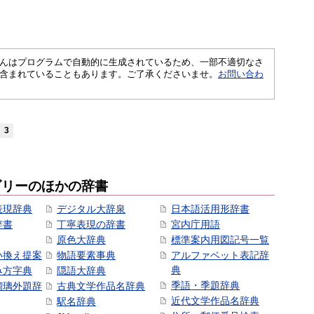
さくいんはプログラムで自動的に生成されているため、一部不適切なさ
含まれていることもあります。ご了承くださいませ。
お問い合わ
3
ゴリーのほかの辞書
表現辞典
デジタル大辞泉
日本語活用形辞書
辞書
丁寧表現の辞書
宮内庁用語
原色大辞典
標準案内用図記号一覧
い換え提案
物語要素事典
アルファベット表記辞
典
み方字典
隠語大辞典
季語・季題辞典
瑠璃外題辞
古典文学作品名辞典
近代文学作品名辞典
駅名辞典