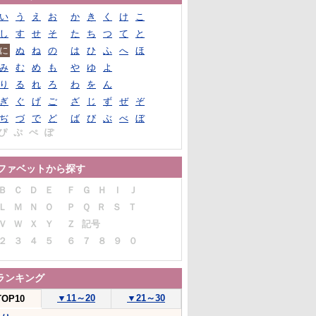
い
う
え
お
か
き
く
け
こ
し
す
せ
そ
た
ち
つ
て
と
に
ぬ
ね
の
は
ひ
ふ
へ
ほ
み
む
め
も
や
ゆ
よ
り
る
れ
ろ
わ
を
ん
ぎ
ぐ
げ
ご
ざ
じ
ず
ぜ
ぞ
ぢ
づ
で
ど
ば
び
ぶ
べ
ぼ
ぴ
ぷ
ぺ
ぽ
ファベットから探す
Ｂ
Ｃ
Ｄ
Ｅ
Ｆ
Ｇ
Ｈ
Ｉ
Ｊ
Ｌ
Ｍ
Ｎ
Ｏ
Ｐ
Ｑ
Ｒ
Ｓ
Ｔ
Ｖ
Ｗ
Ｘ
Ｙ
Ｚ
記号
２
３
４
５
６
７
８
９
０
ランキング
▼
11～20
▼
21～30
TOP10