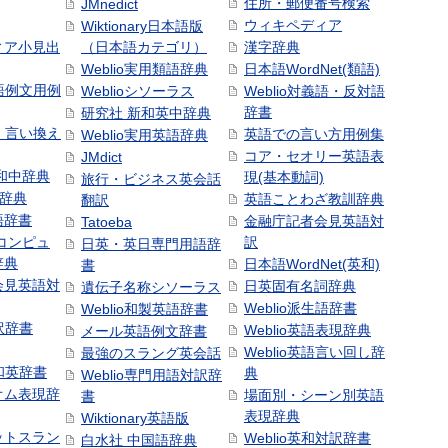
住所・郵便番号検索
JMnedict
ウィキペディア
Wiktionary日本語版
ィア小見出
（日本語カテゴリ）
漢字辞典
Weblio実用類語辞典
日本語WordNet(類語)
本語例文用例
Weblioシソーラス
Weblio対義語・反対語
辞書
研究社 新和英中辞典
語・言い換え
英語での言い方用例集
Weblio実用英語辞典
コア・セオリー英語表
JMdict
和中辞典
現(基本動詞)
旅行・ビジネス英会話
和辞典
英語ことわざ教訓辞典
翻訳
語辞書
金融庁記者会見英語対
Tatoeba
コンピュ
訳
日英・英日専門用語辞
辞典
日本語WordNet(英和)
書
会見英語対
日英固有名詞辞典
遺伝子名称シソーラス
Weblio派生語辞書
Weblio和製英語辞書
訳辞書
Weblio英語表現辞典
メール英語例文辞書
Weblio英語言い回し辞
最強のスラング英会話
号和英辞書
典
Weblio専門用語対訳辞
オム表現辞
場面別・シーン別英語
書
表現辞典
Wiktionary英語版
ットスラン
Weblio英和対訳辞書
白水社 中国語辞典