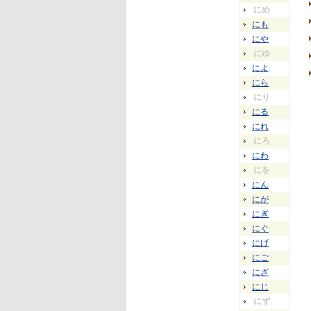
にめ
にも
にや
にゆ
によ
にら
にり
にる
にれ
にろ
にわ
にを
にん
にが
にぎ
にぐ
にげ
にご
にざ
にじ
にず