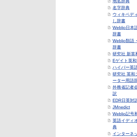
地名辞典
名字辞典
ウィキペデ
し辞書
Weblio日
辞書
Weblio類
辞書
研究社 新英
Eゲイト英
ハイパー英
研究社 英和
ーター用語
外務省記者
訳
EDR日英対
JMnedict
Weblio記
英語イディ
典
インターネ