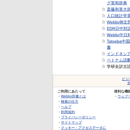
グ英和辞典
斎藤和英大
人口統計学
Weblio例文
EDR日中対
Weblio中
Tatoeba
書
インドネシ
ベトナム語
学研全訳古
ビジ
ご利用にあたって
便利な機
・
Weblio辞書とは
・
ウェブ
・
検索の仕方
・
ヘルプ
・
利用規約
・
プライバシーポリシー
・
サイトマップ
・
クッキー・アクセスデータに