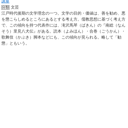
講座
文芸
分類
江戸時代後期の文学理念の一つ。文学の目的・価値は、善を勧め、悪
を懲こらしめるところにあるとする考え方。儒教思想に基づく考え方
で、この傾向を持つ代表作には、滝沢馬琴（ばきん）の『南総（なん
そう）里見八犬伝』がある。読本（よみほん）・合巻（ごうかん）・
歌舞伎（かぶき）脚本などにも、この傾向が見られる。略して「勧
懲」ともいう。