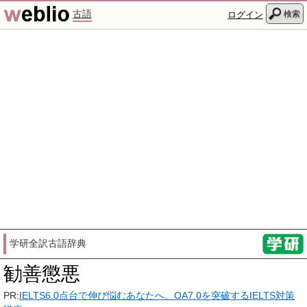
古語
検索
ログイン
学研全訳古語辞典
勧善懲悪
PR:
IELTS6.0点台で伸び悩むあなたへ。OA7.0を突破するIELTS対策